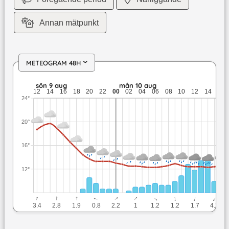
Annan mätpunkt
METEOGRAM 48H
›
sön 9 aug: 19,7 till 13,3 grader: 1,9 mm nederbörd: upp till 3
sön 9 aug
mån 10 aug
12
14
16
18
20
22
00
02
04
06
08
10
12
14
16
24°
20°
16°
12°
↓
↓
↓
↓
↓
↓
↓
↓
↓
↓
3.4
2.8
1.9
0.8
2.2
1
1.2
1.2
1.7
4.2