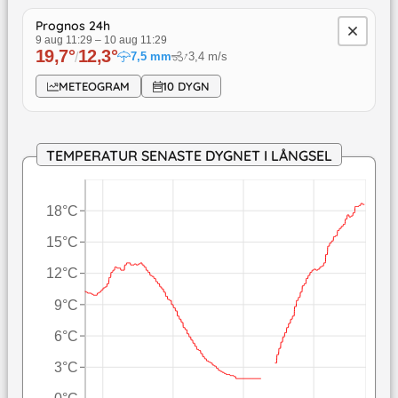
Prognos 24h
9 aug 11:29
–
10 aug 11:29
19,7
°
12,3
°
↓
/
7,5
mm
3,4
m/s
METEOGRAM
10 DYGN
TEMPERATUR SENASTE DYGNET I LÅNGSEL
18°C
15°C
12°C
9°C
6°C
3°C