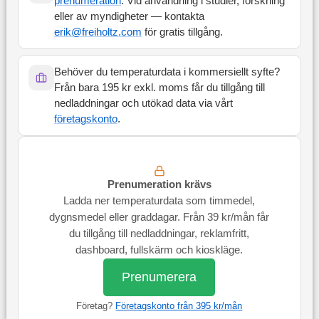
prenumeration
. Vid användning i studier, forskning
eller av myndigheter — kontakta
erik@freiholtz.com
för gratis tillgång.
Behöver du temperaturdata i kommersiellt syfte?
Från bara 195 kr exkl. moms får du tillgång till
nedladdningar och utökad data via vårt
företagskonto
.
Prenumeration krävs
Ladda ner temperaturdata som timmedel,
dygnsmedel eller graddagar. Från 39 kr/mån får
du tillgång till nedladdningar, reklamfritt,
dashboard, fullskärm och kioskläge.
Prenumerera
Företag?
Företagskonto från 395 kr/mån