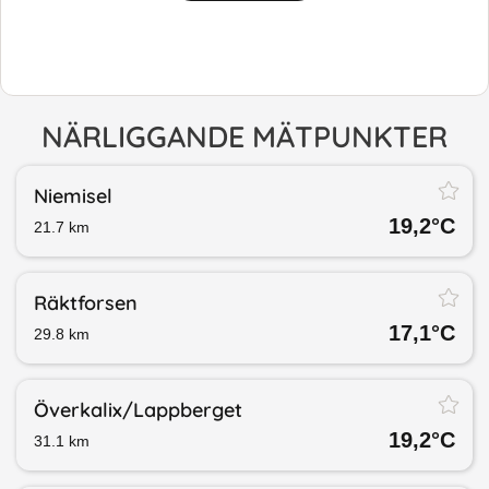
NÄRLIGGANDE MÄTPUNKTER
Niemisel
19,2
°C
21.7
km
Räktforsen
17,1
°C
29.8
km
Överkalix/​Lappberget
19,2
°C
31.1
km