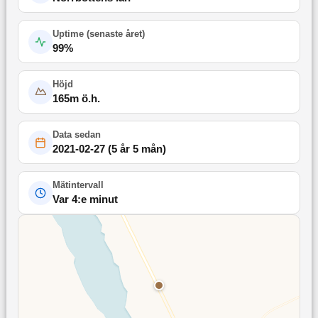
Uptime (
senaste året
)
99
%
Höjd
165
m ö.h.
Data sedan
2021-02-27
(
5 år 5 mån
)
Mätintervall
Var 4:e minut