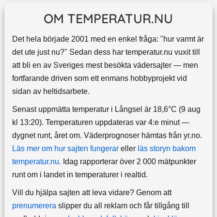
OM TEMPERATUR.NU
Det hela började 2001 med en enkel fråga: "hur varmt är
det ute just nu?" Sedan dess har temperatur.nu vuxit till
att bli en av Sveriges mest besökta vädersajter — men
fortfarande driven som ett enmans hobbyprojekt vid
sidan av heltidsarbete.
Senast uppmätta temperatur i Långsel är 18,6°C (9 aug
kl 13:20). Temperaturen uppdateras var 4:e minut —
dygnet runt, året om.
Väderprognoser hämtas från yr.no.
Läs mer om hur sajten fungerar
eller
läs storyn bakom
temperatur.nu.
Idag rapporterar över 2 000 mätpunkter
runt om i landet in temperaturer i realtid.
Vill du hjälpa sajten att leva vidare? Genom att
prenumerera
slipper du all reklam och får tillgång till