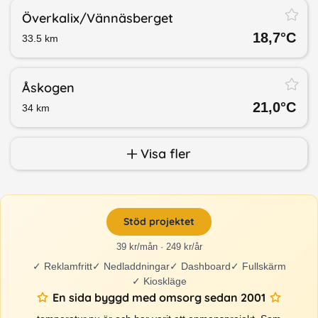
Överkalix/​Vännäsberget
18,7
°C
33.5
km
Åskogen
21,0
°C
34
km
Visa fler
Stöd projektet
39 kr/mån · 249 kr/år
✓
Reklamfritt
✓
Nedladdningar
✓
Dashboard
✓
Fullskärm
✓
Kioskläge
En sida byggd med omsorg sedan 2001