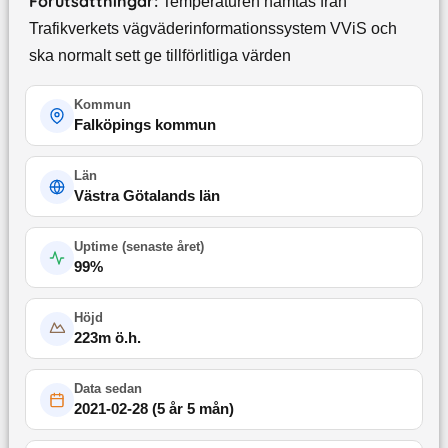
Förutsättningar:
Temperaturen hämtas från
Trafikverkets vägväderinformationssystem VViS och
ska normalt sett ge tillförlitliga värden
Kommun
Falköpings kommun
Län
Västra Götalands län
Uptime (
senaste året
)
99
%
Höjd
223
m ö.h.
Data sedan
2021-02-28
(
5 år 5 mån
)