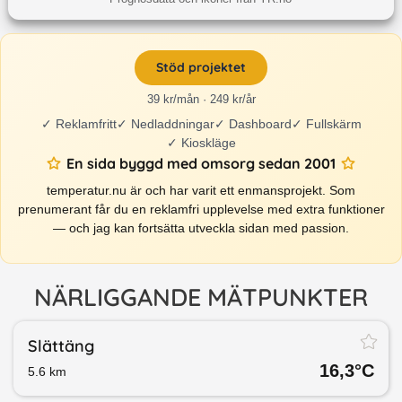
Stöd projektet
39 kr/mån · 249 kr/år
✓
Reklamfritt
✓
Nedladdningar
✓
Dashboard
✓
Fullskärm
✓
Kioskläge
En sida byggd med omsorg sedan 2001
temperatur.nu är och har varit ett enmansprojekt. Som
prenumerant får du en reklamfri upplevelse med extra funktioner
— och jag kan fortsätta utveckla sidan med passion.
NÄRLIGGANDE MÄTPUNKTER
Slättäng
16,3
°C
5.6
km