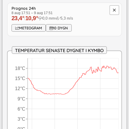
Prognos 24h
8 aug 17:51
–
9 aug 17:51
23,4
°
10,9
°
↓
/
0,0
mm
5,3
m/s
METEOGRAM
10 DYGN
TEMPERATUR SENASTE DYGNET I KYMBO
18°C
15°C
12°C
9°C
6°C
3°C