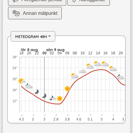
Annan mätpunkt
METEOGRAM 48H
›
lör 8 aug: 17,3 till 12,6 grader: ingen nederbörd: upp till 4,
lör 8 aug
sön 9 aug
18
20
22
00
02
04
06
08
10
12
14
16
18
20
22
28°
24°
20°
16°
12°
↓
↓
↓
↓
↓
↓
↓
↓
↓
↓
4.5
3
3
2.8
3.8
4.6
5.1
5
4
3.6