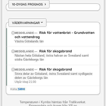
›
10-DYGNS PROGNOS
VÄDERVARNINGAR
›
Risk för vattenbrist - Grundvatten
MEDDELANDE
—
och vattendrag
Västra Götalands län
Risk för skogsbrand
MEDDELANDE
—
Nästan hela Götaland, östra halvan av Svealand samt
södra Gävleborgs län
Risk för skogsbrand
MEDDELANDE
—
Stora delar av Götaland, östra Svealand samt sydligaste
delen av Gävleborgs län
Utgår idag 21:00
Källa:
SMHI
Temperaturen i Kymbo hämtas från Trafikverket.
Prognosdata och ikoner från YR.no