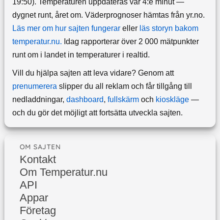
19:50). Temperaturen uppdateras var 4:e minut —
dygnet runt, året om.
Väderprognoser hämtas från yr.no.
Läs mer om hur sajten fungerar
eller
läs storyn bakom
temperatur.nu.
Idag rapporterar över 2 000 mätpunkter
runt om i landet in temperaturer i realtid.
Vill du hjälpa sajten att leva vidare? Genom att
prenumerera
slipper du all reklam och får tillgång till
nedladdningar,
dashboard
,
fullskärm
och
kioskläge
—
och du gör det möjligt att fortsätta utveckla sajten.
OM SAJTEN
Kontakt
Om Temperatur.nu
API
Appar
Företag