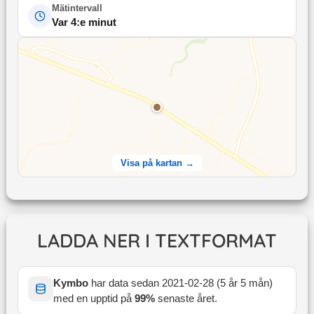
Mätintervall
Var 4:e minut
Visa på kartan →
LADDA NER I TEXTFORMAT
Kymbo
har data sedan
2021-02-28
(
5 år 5 mån
)
med en upptid på
99
%
senaste året
.