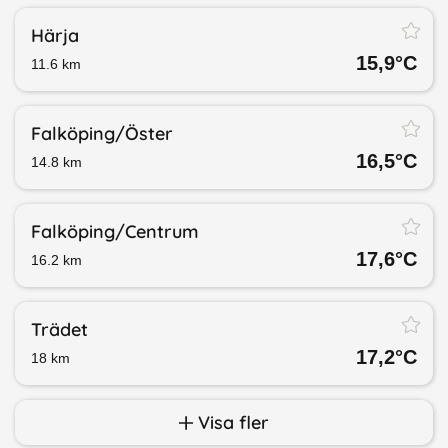
Härja
15,9
°C
11.6
km
Falköping/​Öster
16,5
°C
14.8
km
Falköping/​Centrum
17,6
°C
16.2
km
Trädet
17,2
°C
18
km
Visa fler