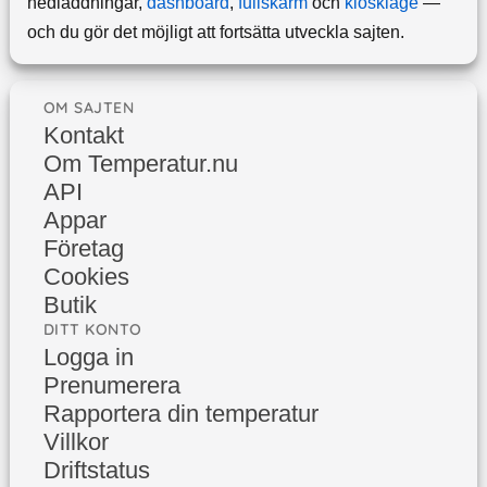
nedladdningar,
dashboard
,
fullskärm
och
kioskläge
—
och du gör det möjligt att fortsätta utveckla sajten.
OM SAJTEN
Kontakt
Om Temperatur.nu
API
Appar
Företag
Cookies
Butik
DITT KONTO
Logga in
Prenumerera
Rapportera din temperatur
Villkor
Driftstatus