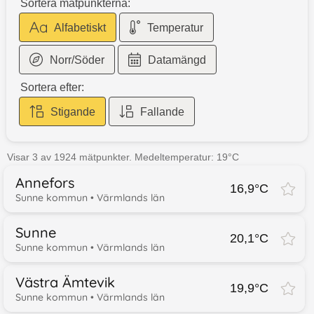
Sortera mätpunkterna:
Alfabetiskt
Temperatur
Norr/Söder
Datamängd
Sortera efter:
Stigande
Fallande
Visar
3
av
1924
mätpunkter.
Medeltemperatur: 19°C
Annefors
16,9
°C
Sunne kommun
• Värmlands län
Sunne
20,1
°C
Sunne kommun
• Värmlands län
Västra Ämtevik
19,9
°C
Sunne kommun
• Värmlands län