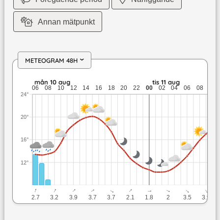
Annan mätpunkt
METEOGRAM 48H
›
mån 10 aug: 20,1 till 11,1 grader: 3,2 mm nederbörd: upp till 
mån 10 aug
tis 11 aug
06
08
10
12
14
16
18
20
22
00
02
04
06
08
10
24°
20°
16°
12°
↓
↓
↓
↓
↓
↓
↓
↓
↓
↓
2.7
3.2
3.9
3.7
3.7
2.1
1.8
2
3.5
3.9