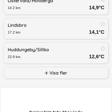
Östervåla/​Hovberga
14,9
°C
14.2
km
Lindsbro
14,1
°C
17.2
km
Huddungeby/​Sillbo
12,6
°C
22.8
km
Visa fler