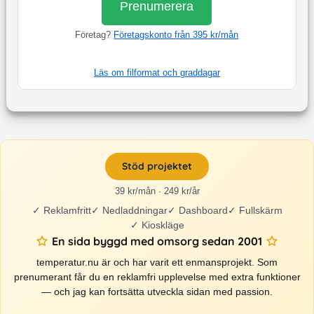
Prenumerera
Företag?
Företagskonto från 395 kr/mån
Läs om filformat och graddagar
Stöd projektet
39 kr/mån · 249 kr/år
✓
Reklamfritt
✓
Nedladdningar
✓
Dashboard
✓
Fullskärm
✓
Kioskläge
En sida byggd med omsorg sedan 2001
temperatur.nu är och har varit ett enmansprojekt. Som
prenumerant får du en reklamfri upplevelse med extra funktioner
— och jag kan fortsätta utveckla sidan med passion.