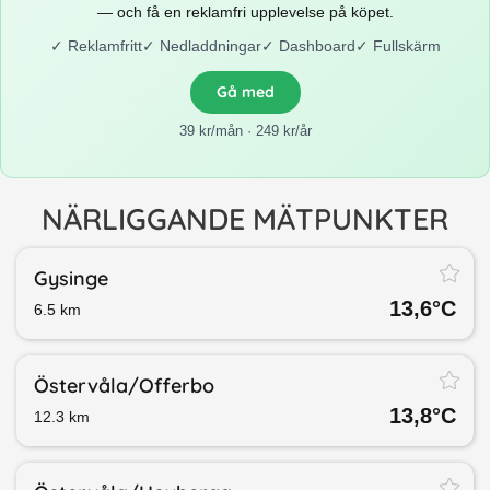
— och få en reklamfri upplevelse på köpet.
✓
Reklamfritt
✓
Nedladdningar
✓
Dashboard
✓
Fullskärm
Gå med
39 kr/mån · 249 kr/år
NÄRLIGGANDE MÄTPUNKTER
Gysinge
13,6
°C
6.5
km
Östervåla/​Offerbo
13,8
°C
12.3
km