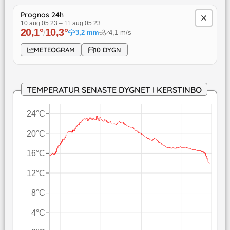
Prognos 24h
10 aug 05:23
–
11 aug 05:23
20,1
°
10,3
°
/
3,2
mm
4,1
m/s
↓
METEOGRAM
10 DYGN
TEMPERATUR SENASTE DYGNET I KERSTINBO
24°C
20°C
16°C
12°C
8°C
4°C