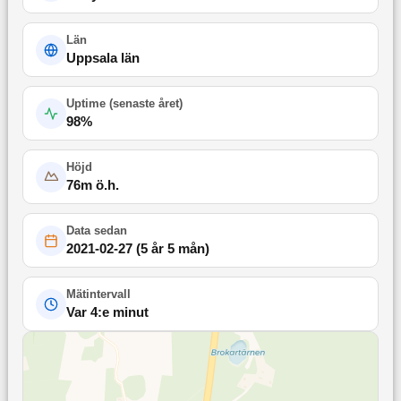
Län
Uppsala län
Uptime (
senaste året
)
98
%
Höjd
76
m ö.h.
Data sedan
2021-02-27
(
5 år 5 mån
)
Mätintervall
Var 4:e minut