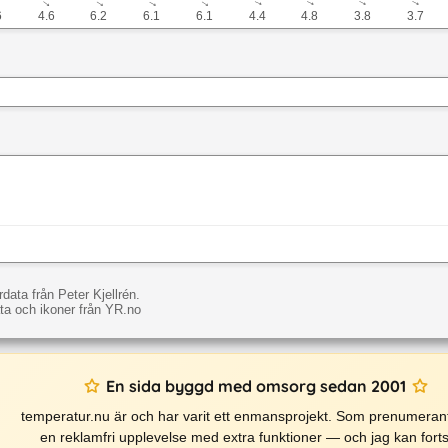
↓
↓
↓
↓
↓
↓
↓
↓
↓
6
4.6
6.2
6.1
6.1
4.4
4.8
3.8
3.7
data från Peter Kjellrén.
a och ikoner från YR.no
En sida byggd med omsorg sedan 2001
temperatur.nu är och har varit ett enmansprojekt. Som prenumerant
en reklamfri upplevelse med extra funktioner — och jag kan forts