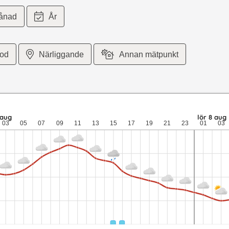
ånad
År
iod
Närliggande
Annan mätpunkt
 meter per sekund vind. fre 7 aug: 12,7 till 8,9 grader: 0,4 mm ne
 aug
lör 8 aug
03
05
07
09
11
13
15
17
19
21
23
01
03