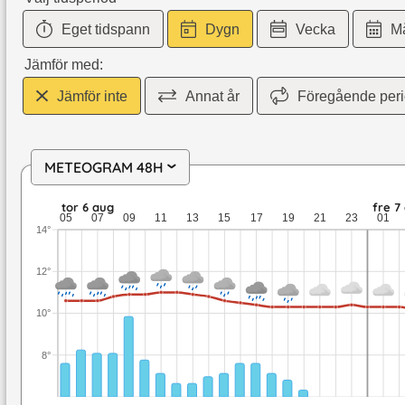
Eget tidspann
Dygn
Vecka
M
Jämför med:
Jämför inte
Annat år
Föregående per
METEOGRAM 48H
›
tor 6 aug: 11 till 10,3 grader: 14,7 mm nederbörd: upp till 3,3
tor 6 aug
fre 7
05
07
09
11
13
15
17
19
21
23
01
14°
12°
10°
8°