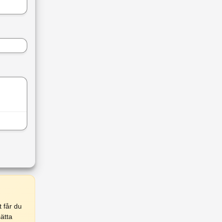
 får du
ätta