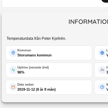
INFORMATIO
Temperaturdata från Peter Kjellrén.
Kommun
Storumans kommun
Uptime (
senaste året
)
96
%
Data sedan
M
2019-11-12
(
6 år 8 mån
)