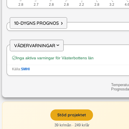
↓
↓
↓
↓
↓
↓
↓
2.8
2.7
2.8
2.8
2.2
2.8
3.2
4.
›
10-DYGNS PROGNOS
VÄDERVARNINGAR
›
Inga aktiva varningar för
Västerbottens län
Källa:
SMHI
Temperatur
Prognosdat
Stöd projektet
39 kr/mån · 249 kr/år