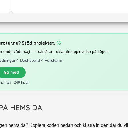
eratur.nu? Stöd projektet.
beroende vädersajt — och få en reklamfri upplevelse på köpet.
ddningar
✓
Dashboard
✓
Fullskärm
Gå med
kr/mån · 249 kr/år
 PÅ HEMSIDA
egen hemsida? Kopiera koden nedan och klistra in den där du vill