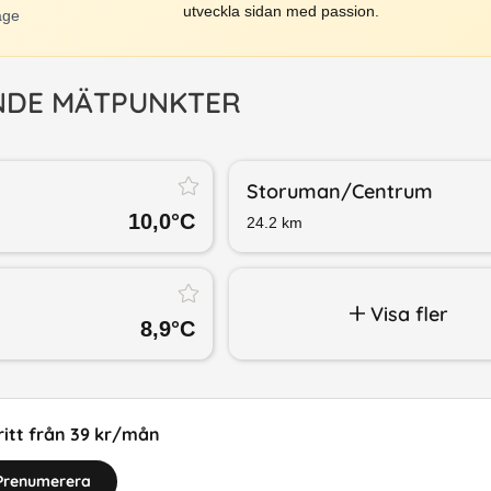
utveckla sidan med passion.
äge
NDE MÄTPUNKTER
Storuman/​Centrum
10,0
°C
24.2
km
Visa fler
8,9
°C
itt från 39 kr/mån
Prenumerera