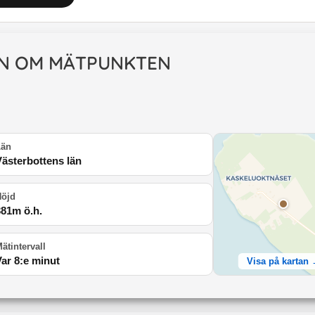
N OM MÄTPUNKTEN
Län
Västerbottens län
Höjd
381
m ö.h.
ätintervall
Var 8:e minut
Visa på kartan