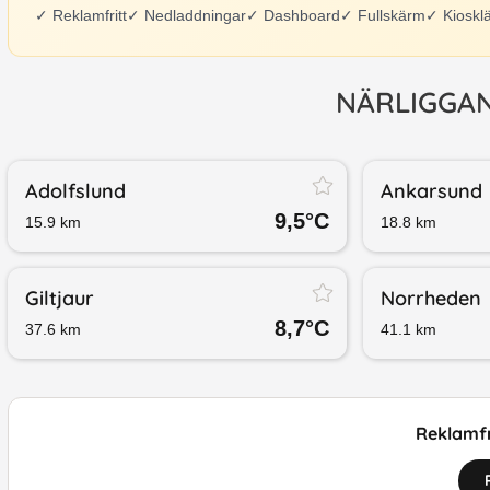
✓
Reklamfritt
✓
Nedladdningar
✓
Dashboard
✓
Fullskärm
✓
Kioskl
NÄRLIGGA
Adolfslund
Ankarsund
9,5
°C
15.9
km
18.8
km
Giltjaur
Norrheden
8,7
°C
37.6
km
41.1
km
Reklamfr