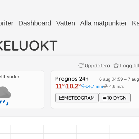
riter
Dashboard
Vatten
Alla mätpunkter
Ka
KELUOKT
Uppdatera
Lägg til
llt väder
Prognos 24h
6 aug 04:59
–
7 aug
11
°
10,2
°
14,7
mm
4,8
m/s
/
↓
METEOGRAM
10 DYGN