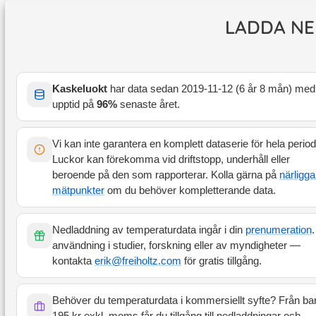
LADDA NE
Kaskeluokt
har data sedan
2019-11-12
(
6 år 8 mån
) med
upptid på
96
%
senaste året
.
Vi kan inte garantera en komplett dataserie för hela perio
Luckor kan förekomma vid driftstopp, underhåll eller
beroende på den som rapporterar. Kolla gärna på
närligg
mätpunkter
om du behöver kompletterande data.
Nedladdning av temperaturdata ingår i din
prenumeration
.
användning i studier, forskning eller av myndigheter —
kontakta
erik@freiholtz.com
för gratis tillgång.
Behöver du temperaturdata i kommersiellt syfte? Från ba
195 kr exkl. moms får du tillgång till nedladdningar och