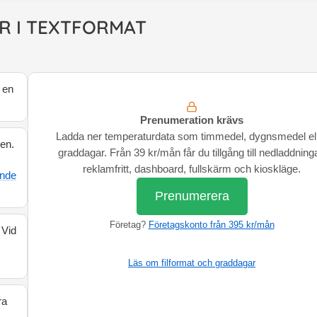
R I TEXTFORMAT
 en
Prenumeration krävs
Ladda ner temperaturdata som timmedel, dygnsmedel el
den.
graddagar. Från 39 kr/mån får du tillgång till nedladdninga
reklamfritt, dashboard, fullskärm och kioskläge.
ande
Prenumerera
Företag?
Företagskonto från 395 kr/mån
 Vid
Läs om filformat och graddagar
ra