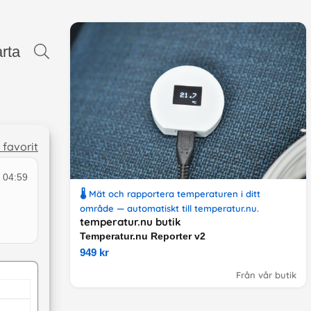
rta
l favorit
 04:59
🌡️ Mät och rapportera temperaturen i ditt
område — automatiskt till temperatur.nu.
temperatur.nu butik
Temperatur.nu Reporter v2
949 kr
Från vår butik