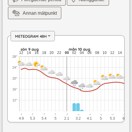
Annan mätpunkt
METEOGRAM 48H
›
sön 9 aug: 23,7 till 18,7 grader: ingen nederbörd: upp till 5,
sön 9 aug
mån 10 aug
12
14
16
18
20
22
00
02
04
06
08
10
12
14
16
28°
24°
20°
16°
12°
↓
↓
↓
↓
↓
↓
↓
↓
↓
↓
4.9
5.3
5.4
5
2.1
3.2
4.1
5
5.3
6