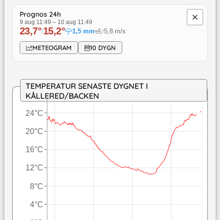
Prognos 24h
9 aug 11:49
–
10 aug 11:49
23,7
°
15,2
°
/
1,5
mm
5,8
m/s
↓
METEOGRAM
10 DYGN
TEMPERATUR SENASTE DYGNET I
KÅLLERED/BACKEN
24°C
20°C
16°C
12°C
8°C
4°C