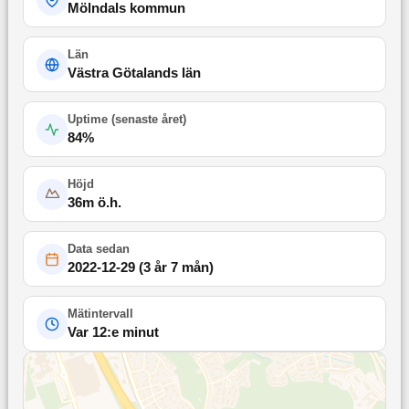
Mölndals kommun
Län
Västra Götalands län
Uptime (
senaste året
)
84
%
Höjd
36
m ö.h.
Data sedan
2022-12-29
(
3 år 7 mån
)
Mätintervall
Var 12:e minut