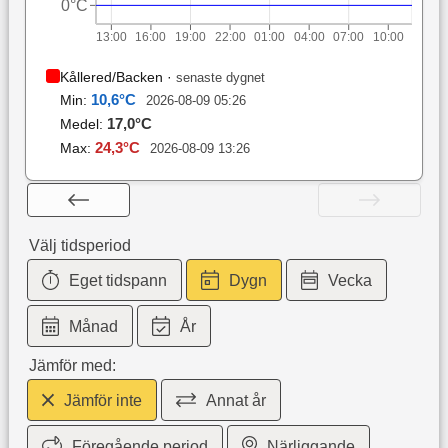
0°C
13:00
16:00
19:00
22:00
01:00
04:00
07:00
10:00
Kållered/Backen
·
senaste dygnet
10,6
°C
Min:
2026-08-09 05:26
17,0
°C
Medel:
24,3
°C
Max:
2026-08-09 13:26
Välj tidsperiod
Eget tidspann
Dygn
Vecka
Månad
År
Jämför med:
Jämför inte
Annat år
Föregående period
Närliggande