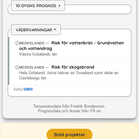
›
10-DYGNS PROGNOS
VÄDERVARNINGAR
›
Risk för vattenbrist - Grundvatten
MEDDELANDE
—
och vattendrag
Västra Götalands län
Risk för skogsbrand
MEDDELANDE
—
Hela Götaland, östra halvan av Svealand samt delar av
Gävleborgs län
Källa:
SMHI
Temperaturdata från Fredrik Bondesson.
Prognosdata och ikoner från YR.no
Stöd projektet