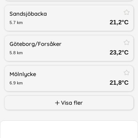
Sandsjöbacka
21,2
°C
5.7
km
Göteborg/​Forsåker
23,2
°C
5.8
km
Mölnlycke
21,8
°C
6.9
km
Visa fler