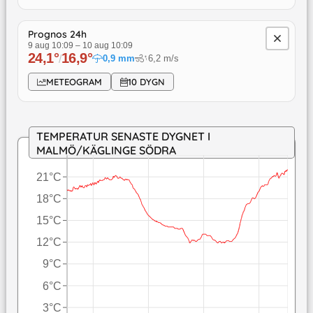
Prognos 24h
9 aug 10:09
–
10 aug 10:09
24,1
°
16,9
°
↓
/
0,9
mm
6,2
m/s
METEOGRAM
10 DYGN
TEMPERATUR SENASTE DYGNET I
MALMÖ/KÄGLINGE SÖDRA
21°C
18°C
15°C
12°C
9°C
6°C
3°C