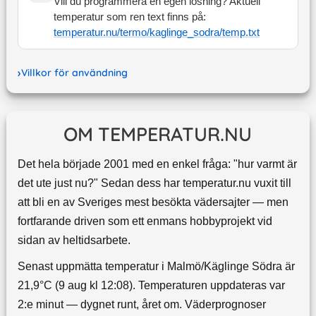
Vill du programmera en egen lösning? Aktuell
temperatur som ren text finns på:
temperatur.nu/termo/
kaglinge_sodra
/temp.txt
Villkor för användning
OM TEMPERATUR.NU
Det hela började 2001 med en enkel fråga: "hur varmt är
det ute just nu?" Sedan dess har temperatur.nu vuxit till
att bli en av Sveriges mest besökta vädersajter — men
fortfarande driven som ett enmans hobbyprojekt vid
sidan av heltidsarbete.
Senast uppmätta temperatur i Malmö/Käglinge Södra är
21,9°C (9 aug kl 12:08). Temperaturen uppdateras var
2:e minut — dygnet runt, året om.
Väderprognoser