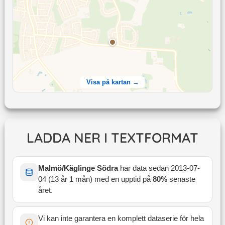
Visa på kartan →
LADDA NER I TEXTFORMAT
Malmö/Käglinge Södra
har data sedan
2013-07-
04
(
13 år 1 mån
) med en upptid på
80
%
senaste
året
.
Vi kan inte garantera en komplett dataserie för hela