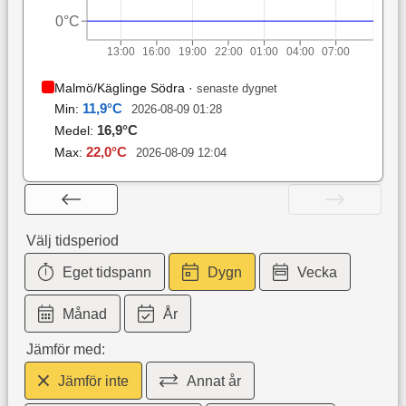
0°C
13:00
16:00
19:00
22:00
01:00
04:00
07:00
Malmö/Käglinge Södra
·
senaste dygnet
11,9
°C
Min:
2026-08-09 01:28
16,9
°C
Medel:
22,0
°C
Max:
2026-08-09 12:04
Välj tidsperiod
Eget tidspann
Dygn
Vecka
Månad
År
Jämför med:
Jämför inte
Annat år