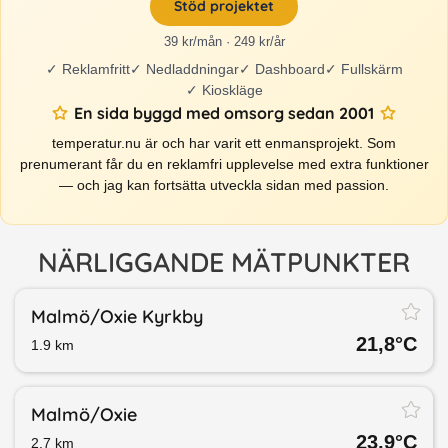
Stöd projektet
39 kr/mån · 249 kr/år
✓
Reklamfritt
✓
Nedladdningar
✓
Dashboard
✓
Fullskärm
✓
Kioskläge
En sida byggd med omsorg sedan 2001
temperatur.nu är och har varit ett enmansprojekt. Som
prenumerant får du en reklamfri upplevelse med extra funktioner
— och jag kan fortsätta utveckla sidan med passion.
NÄRLIGGANDE MÄTPUNKTER
Malmö/​Oxie Kyrkby
21,8
°C
1.9
km
Malmö/​Oxie
23,9
°C
2.7
km