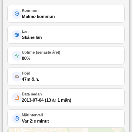
Kommun
Malmö kommun
Län
Skåne län
Uptime (
senaste året
)
80
%
Höjd
47
m ö.h.
Data sedan
2013-07-04
(
13 år 1 mån
)
Mätintervall
Var 2:e minut