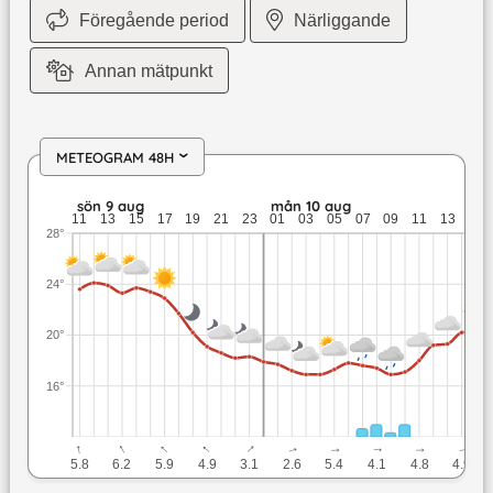
Föregående period
Närliggande
Annan mätpunkt
METEOGRAM 48H
›
sön 9 aug: 24,1 till 18,2 grader: ingen nederbörd: upp till 6,
sön 9 aug
mån 10 aug
11
13
15
17
19
21
23
01
03
05
07
09
11
13
15
28°
24°
20°
16°
↓
↓
↓
↓
↓
↓
↓
↓
↓
↓
5.8
6.2
5.9
4.9
3.1
2.6
5.4
4.1
4.8
4.9