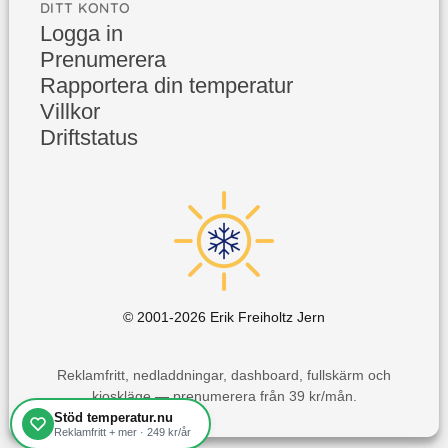
DITT KONTO
Logga in
Prenumerera
Rapportera din temperatur
Villkor
Driftstatus
© 2001-
2026
Erik Freiholtz Jern
Reklamfritt, nedladdningar, dashboard, fullskärm och
kioskläge — prenumerera från 39 kr/mån.
Stöd temperatur.nu
Reklamfritt + mer · 249 kr/år