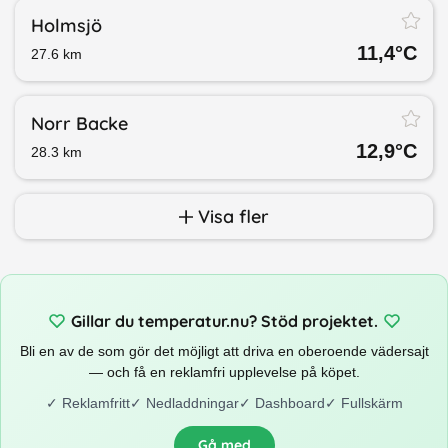
Holmsjö
11,4
°C
27.6
km
Norr Backe
12,9
°C
28.3
km
Visa fler
Gillar du temperatur.nu? Stöd projektet.
Bli en av de som gör det möjligt att driva en oberoende vädersajt
— och få en reklamfri upplevelse på köpet.
✓
Reklamfritt
✓
Nedladdningar
✓
Dashboard
✓
Fullskärm
Gå med