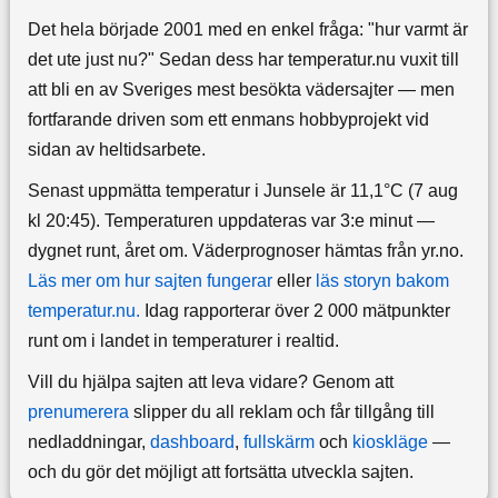
Det hela började 2001 med en enkel fråga: "hur varmt är
det ute just nu?" Sedan dess har temperatur.nu vuxit till
att bli en av Sveriges mest besökta vädersajter — men
fortfarande driven som ett enmans hobbyprojekt vid
sidan av heltidsarbete.
Senast uppmätta temperatur i Junsele är 11,1°C (7 aug
kl 20:45). Temperaturen uppdateras var 3:e minut —
dygnet runt, året om.
Väderprognoser hämtas från yr.no.
Läs mer om hur sajten fungerar
eller
läs storyn bakom
temperatur.nu.
Idag rapporterar över 2 000 mätpunkter
runt om i landet in temperaturer i realtid.
Vill du hjälpa sajten att leva vidare? Genom att
prenumerera
slipper du all reklam och får tillgång till
nedladdningar,
dashboard
,
fullskärm
och
kioskläge
—
och du gör det möjligt att fortsätta utveckla sajten.