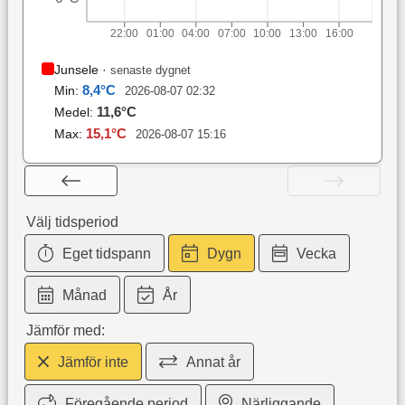
22:00
01:00
04:00
07:00
10:00
13:00
16:00
Junsele
·
senaste dygnet
8,4
°C
Min:
2026-08-07 02:32
11,6
°C
Medel:
15,1
°C
Max:
2026-08-07 15:16
Välj tidsperiod
Eget tidspann
Dygn
Vecka
Månad
År
Jämför med:
Jämför inte
Annat år
Föregående period
Närliggande