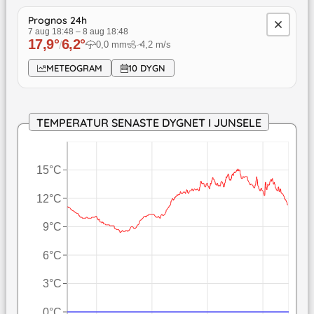
Prognos 24h
7 aug 18:48
–
8 aug 18:48
17,9
°
6,2
°
/
0,0
mm
4,2
m/s
↓
METEOGRAM
10 DYGN
TEMPERATUR SENASTE DYGNET I JUNSELE
15°C
12°C
9°C
6°C
3°C
0°C