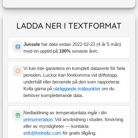
LADDA NER I TEXTFORMAT
Junsele
har data sedan
2022-02-22
(
4 år 5 mån
)
med en upptid på
100
%
senaste året
.
Vi kan inte garantera en komplett dataserie för hela
perioden. Luckor kan förekomma vid driftstopp,
underhåll eller beroende på den som rapporterar.
Kolla gärna på
närliggande mätpunkter
om du
behöver kompletterande data.
Nedladdning av temperaturdata ingår i din
prenumeration
. Vid användning i studier, forskning
eller av myndigheter — kontakta
erik@freiholtz.com
för gratis tillgång.