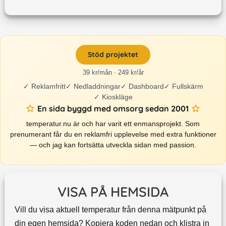
Stöd projektet
39 kr/mån · 249 kr/år
✓
Reklamfritt
✓
Nedladdningar
✓
Dashboard
✓
Fullskärm
✓
Kioskläge
En sida byggd med omsorg sedan 2001
temperatur.nu är och har varit ett enmansprojekt. Som
prenumerant får du en reklamfri upplevelse med extra funktioner
— och jag kan fortsätta utveckla sidan med passion.
VISA PÅ HEMSIDA
Vill du visa aktuell temperatur från denna mätpunkt på
din egen hemsida? Kopiera koden nedan och klistra in