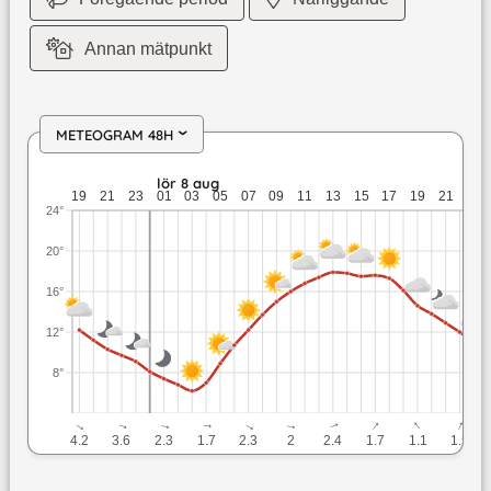
Annan mätpunkt
METEOGRAM 48H
›
fre 7 aug: 12,2 till 9,1 grader: ingen nederbörd: upp till 4,2 
lör 8 aug
19
21
23
01
03
05
07
09
11
13
15
17
19
21
23
24°
20°
16°
12°
8°
↓
↓
↓
↓
↓
↓
↓
↓
↓
↓
4.2
3.6
2.3
1.7
2.3
2
2.4
1.7
1.1
1.5