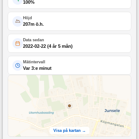
100
%
Höjd
207
m ö.h.
Data sedan
2022-02-22
(
4 år 5 mån
)
Mätintervall
Var 3:e minut
Visa på kartan →