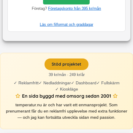
Företag?
Företagskonto från 395 kr/mån
Läs om filformat och graddagar
Stöd projektet
39 kr/mån · 249 kr/år
✓
Reklamfritt
✓
Nedladdningar
✓
Dashboard
✓
Fullskärm
✓
Kioskläge
En sida byggd med omsorg sedan 2001
temperatur.nu är och har varit ett enmansprojekt. Som
prenumerant får du en reklamfri upplevelse med extra funktioner
— och jag kan fortsätta utveckla sidan med passion.