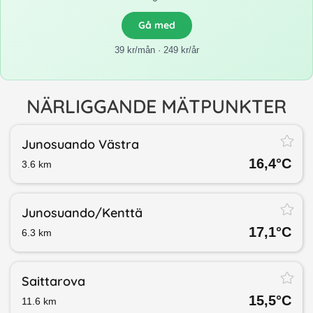
Gå med
39 kr/mån · 249 kr/år
NÄRLIGGANDE MÄTPUNKTER
Junosuando Västra
16,4
°C
3.6
km
Junosuando/​Kenttä
17,1
°C
6.3
km
Saittarova
15,5
°C
11.6
km