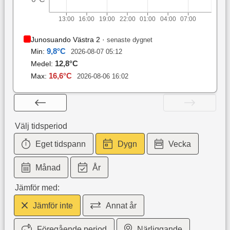
13:00
16:00
19:00
22:00
01:00
04:00
07:00
Junosuando Västra 2
·
senaste dygnet
9,8
°C
Min:
2026-08-07 05:12
12,8
°C
Medel:
16,6
°C
Max:
2026-08-06 16:02
Välj tidsperiod
Eget tidspann
Dygn
Vecka
Månad
År
Jämför med:
Jämför inte
Annat år
Föregående period
Närliggande