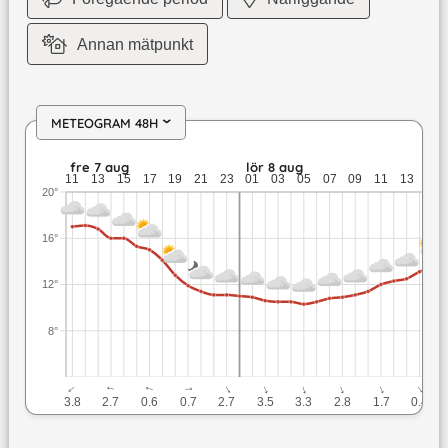
Annan mätpunkt
METEOGRAM 48H
›
fre 7 aug: 17,1 till 11,1 grader: ingen nederbörd: upp till 3,8
fre 7 aug
lör 8 aug
11
13
15
17
19
21
23
01
03
05
07
09
11
13
15
20°
16°
12°
8°
↓
↓
↓
↓
↓
↓
↓
↓
↓
↓
3.8
2.7
0.6
0.7
2.7
3.5
3.3
2.8
1.7
0.4