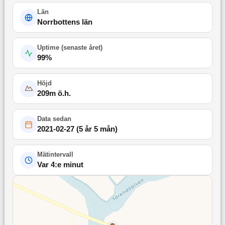
Län
Norrbottens län
Uptime (
senaste året
)
99
%
Höjd
209
m ö.h.
Data sedan
2021-02-27
(
5 år 5 mån
)
Mätintervall
Var 4:e minut