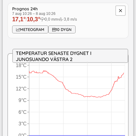
Prognos 24h
7 aug 10:26
–
8 aug 10:26
17,1
°
10,3
°
/
0,0
mm
3,8
m/s
↓
METEOGRAM
10 DYGN
TEMPERATUR SENASTE DYGNET I
JUNOSUANDO VÄSTRA 2
18°C
15°C
12°C
9°C
6°C
3°C
0°C