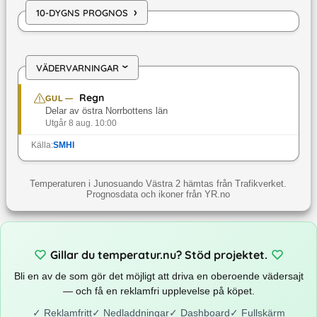
›
10-DYGNS PROGNOS
VÄDERVARNINGAR
›
Regn
GUL
—
Delar av östra Norrbottens län
Utgår 8 aug. 10:00
Källa:
SMHI
Temperaturen i Junosuando Västra 2 hämtas från Trafikverket.
Prognosdata och ikoner från YR.no
Gillar du temperatur.nu? Stöd projektet.
Bli en av de som gör det möjligt att driva en oberoende vädersajt
— och få en reklamfri upplevelse på köpet.
✓
Reklamfritt
✓
Nedladdningar
✓
Dashboard
✓
Fullskärm