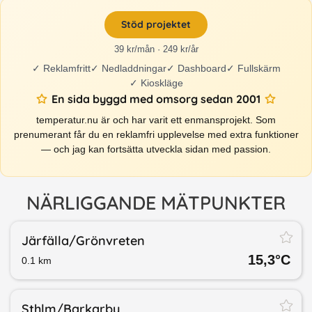
Stöd projektet
39 kr/mån · 249 kr/år
✓
Reklamfritt
✓
Nedladdningar
✓
Dashboard
✓
Fullskärm
✓
Kioskläge
En sida byggd med omsorg sedan 2001
temperatur.nu är och har varit ett enmansprojekt. Som
prenumerant får du en reklamfri upplevelse med extra funktioner
— och jag kan fortsätta utveckla sidan med passion.
NÄRLIGGANDE MÄTPUNKTER
Järfälla/​Grönvreten
15,3
°C
0.1
km
Sthlm/​Barkarby