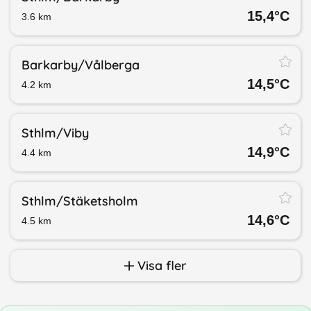
15,4
°C
3.6
km
Barkarby/​Vålberga
14,5
°C
4.2
km
Sthlm/​Viby
14,9
°C
4.4
km
Sthlm/​Stäketsholm
14,6
°C
4.5
km
Visa fler