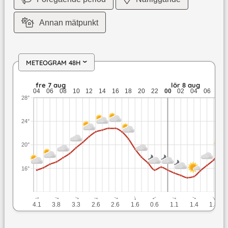
Annan mätpunkt
METEOGRAM 48H
›
fre 7 aug: 22,8 till 15,7 grader: ingen nederbörd: upp till 4,
fre 7 aug
lör 8 aug
04
06
08
10
12
14
16
18
20
22
00
02
04
06
08
28°
24°
20°
16°
↓
↓
↓
↓
↓
↓
↓
↓
↓
↓
4.1
3.8
3.3
2.6
2.6
1.6
0.6
1.1
1.4
1.8