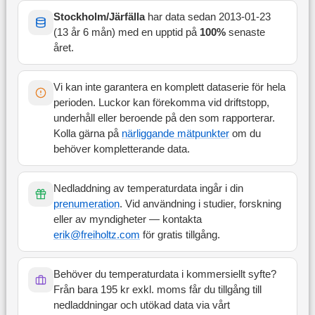
Stockholm/Järfälla
har data sedan
2013-01-23
(
13 år 6 mån
) med en upptid på
100
%
senaste
året
.
Vi kan inte garantera en komplett dataserie för hela
perioden. Luckor kan förekomma vid driftstopp,
underhåll eller beroende på den som rapporterar.
Kolla gärna på
närliggande mätpunkter
om du
behöver kompletterande data.
Nedladdning av temperaturdata ingår i din
prenumeration
. Vid användning i studier, forskning
eller av myndigheter — kontakta
erik@freiholtz.com
för gratis tillgång.
Behöver du temperaturdata i kommersiellt syfte?
Från bara 195 kr exkl. moms får du tillgång till
nedladdningar och utökad data via vårt