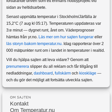
fortfarande driven som ett enmans hobbyprojekt vid
sidan av heltidsarbete.
Senast uppmätta temperatur i Stockholm/Järfälla är
15,2°C (7 aug kl 05:17). Temperaturen uppdateras var
3:e minut — dygnet runt, året om.
Väderprognoser
hämtas från yr.no.
Läs mer om hur sajten fungerar
eller
läs storyn bakom temperatur.nu.
Idag rapporterar över 2
000 mätpunkter runt om i landet in temperaturer i realtid.
Vill du hjälpa sajten att leva vidare? Genom att
prenumerera
slipper du all reklam och får tillgång till
nedladdningar,
dashboard
,
fullskärm
och
kioskläge
—
och du gör det möjligt att fortsätta utveckla sajten.
OM SAJTEN
Kontakt
Om Temperatur.nu