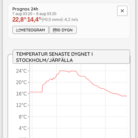
Prognos 24h
7 aug 03:20
–
8 aug 03:20
22,8
°
14,4
°
/
0,0
mm
4,2
m/s
↓
METEOGRAM
10 DYGN
TEMPERATUR SENASTE DYGNET I
STOCKHOLM/JÄRFÄLLA
24°C
20°C
16°C
12°C
8°C
4°C