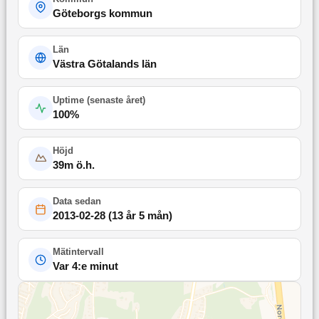
Göteborgs kommun
Län
Västra Götalands län
Uptime (
senaste året
)
100
%
Höjd
39
m ö.h.
Data sedan
2013-02-28
(
13 år 5 mån
)
Mätintervall
Var 4:e minut