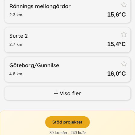
Rönnings mellangårdar
15,6
°C
2.3
km
Surte 2
15,4
°C
2.7
km
Göteborg/​Gunnilse
16,0
°C
4.8
km
Visa fler
Stöd projektet
39 kr/mån · 249 kr/år