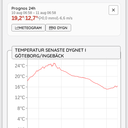
Prognos 24h
10 aug 06:58
–
11 aug 06:58
19,2
°
12,7
°
/
0,0
mm
6,6
m/s
↓
METEOGRAM
10 DYGN
TEMPERATUR SENASTE DYGNET I
GÖTEBORG/INGEBÄCK
24°C
20°C
16°C
12°C
8°C
4°C