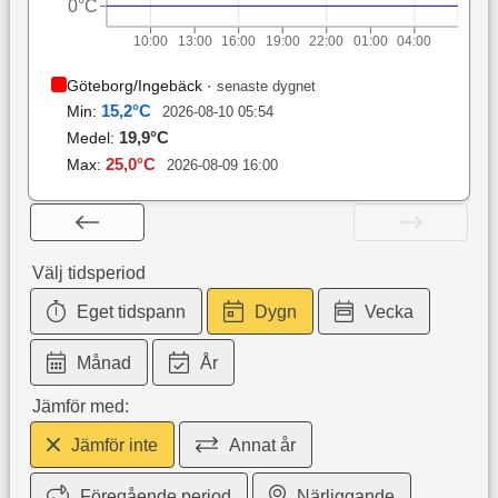
0°C
10:00
13:00
16:00
19:00
22:00
01:00
04:00
Göteborg/Ingebäck
·
senaste dygnet
15,2
°C
Min:
2026-08-10 05:54
19,9
°C
Medel:
25,0
°C
Max:
2026-08-09 16:00
Välj tidsperiod
Eget tidspann
Dygn
Vecka
Månad
År
Jämför med:
Jämför inte
Annat år
Föregående period
Närliggande