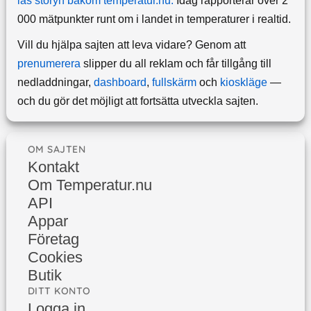
läs storyn bakom temperatur.nu.
Idag rapporterar över 2
000 mätpunkter runt om i landet in temperaturer i realtid.
Vill du hjälpa sajten att leva vidare? Genom att
prenumerera
slipper du all reklam och får tillgång till
nedladdningar,
dashboard
,
fullskärm
och
kioskläge
—
och du gör det möjligt att fortsätta utveckla sajten.
OM SAJTEN
Kontakt
Om Temperatur.nu
API
Appar
Företag
Cookies
Butik
DITT KONTO
Logga in