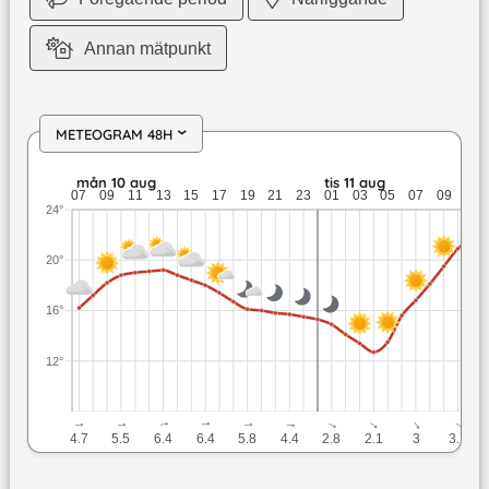
Annan mätpunkt
METEOGRAM 48H
›
mån 10 aug: 19,2 till 15,5 grader: ingen nederbörd: upp till 6
mån 10 aug
tis 11 aug
07
09
11
13
15
17
19
21
23
01
03
05
07
09
11
24°
20°
16°
12°
↓
↓
↓
↓
↓
↓
↓
↓
↓
↓
4.7
5.5
6.4
6.4
5.8
4.4
2.8
2.1
3
3.7