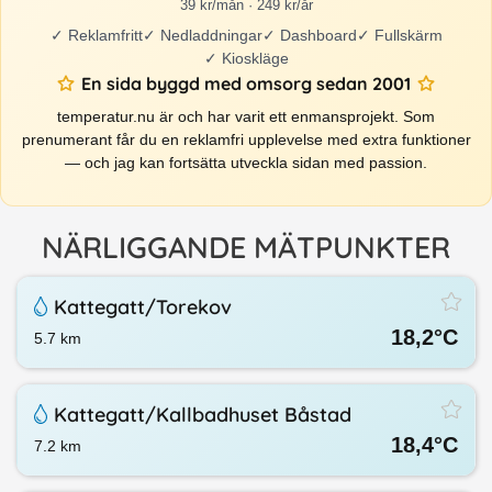
39 kr/mån · 249 kr/år
✓
Reklamfritt
✓
Nedladdningar
✓
Dashboard
✓
Fullskärm
✓
Kioskläge
En sida byggd med omsorg sedan 2001
temperatur.nu är och har varit ett enmansprojekt. Som
prenumerant får du en reklamfri upplevelse med extra funktioner
— och jag kan fortsätta utveckla sidan med passion.
NÄRLIGGANDE MÄTPUNKTER
Kattegatt/​Torekov
18,2
°C
5.7
km
Kattegatt/​Kallbadhuset Båstad
18,4
°C
7.2
km