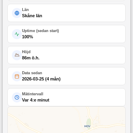
Län
Skåne län
Uptime (
sedan start
)
100
%
Höjd
86
m ö.h.
Data sedan
2026-03-25
(
4 mån
)
Mätintervall
Var 4:e minut