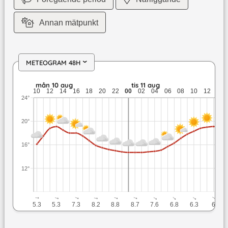
Annan mätpunkt
METEOGRAM 48H
›
mån 10 aug: 19,1 till 14,8 grader: ingen nederbörd: upp till 8
mån 10 aug
tis 11 aug
10
12
14
16
18
20
22
00
02
04
06
08
10
12
14
24°
20°
16°
12°
↓
↓
↓
↓
↓
↓
↓
↓
↓
↓
5.3
5.3
7.3
8.2
8.8
8.7
7.6
6.8
6.3
6