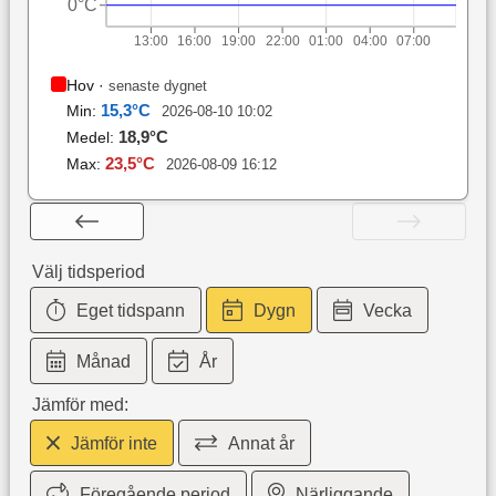
0°C
13:00
16:00
19:00
22:00
01:00
04:00
07:00
Hov
·
senaste dygnet
15,3
°C
Min:
2026-08-10 10:02
18,9
°C
Medel:
23,5
°C
Max:
2026-08-09 16:12
Välj tidsperiod
Eget tidspann
Dygn
Vecka
Månad
År
Jämför med:
Jämför inte
Annat år
Föregående period
Närliggande