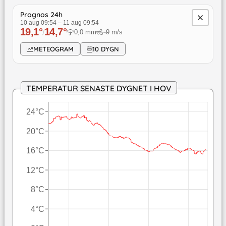
Prognos 24h
10 aug 09:54
–
11 aug 09:54
19,1
°
14,7
°
/
0,0
mm
9
m/s
↓
METEOGRAM
10 DYGN
TEMPERATUR SENASTE DYGNET I HOV
24°C
20°C
16°C
12°C
8°C
4°C