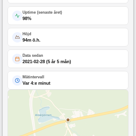
Uptime (
senaste året
)
98
%
Höjd
94
m ö.h.
Data sedan
2021-02-28
(
5 år 5 mån
)
Mätintervall
Var 4:e minut