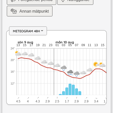
Annan mätpunkt
METEOGRAM 48H
›
sön 9 aug: 20,8 till 17,3 grader: ingen nederbörd: upp till 4,
sön 9 aug
mån 10 aug
13
15
17
19
21
23
01
03
05
07
09
11
13
15
17
24°
20°
16°
12°
↓
↓
↓
↓
↓
↓
↓
↓
↓
↓
4.5
4
4.3
2.9
2.5
1.7
2.9
2.9
3.4
1.7