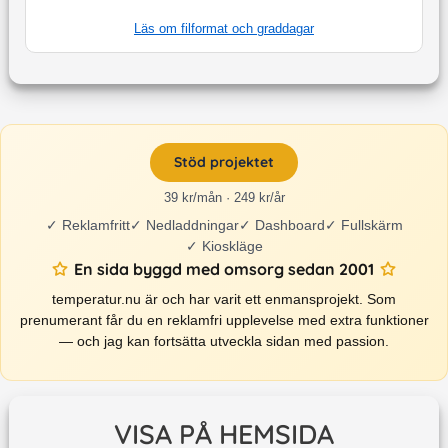
Läs om filformat och graddagar
Stöd projektet
39 kr/mån · 249 kr/år
✓
Reklamfritt
✓
Nedladdningar
✓
Dashboard
✓
Fullskärm
✓
Kioskläge
En sida byggd med omsorg sedan 2001
temperatur.nu är och har varit ett enmansprojekt. Som
prenumerant får du en reklamfri upplevelse med extra funktioner
— och jag kan fortsätta utveckla sidan med passion.
VISA PÅ HEMSIDA