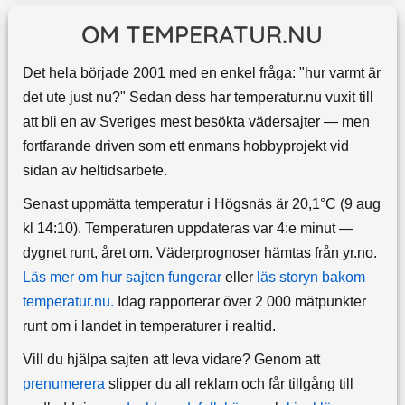
OM TEMPERATUR.NU
Det hela började 2001 med en enkel fråga: "hur varmt är
det ute just nu?" Sedan dess har temperatur.nu vuxit till
att bli en av Sveriges mest besökta vädersajter — men
fortfarande driven som ett enmans hobbyprojekt vid
sidan av heltidsarbete.
Senast uppmätta temperatur i Högsnäs är 20,1°C (9 aug
kl 14:10). Temperaturen uppdateras var 4:e minut —
dygnet runt, året om.
Väderprognoser hämtas från yr.no.
Läs mer om hur sajten fungerar
eller
läs storyn bakom
temperatur.nu.
Idag rapporterar över 2 000 mätpunkter
runt om i landet in temperaturer i realtid.
Vill du hjälpa sajten att leva vidare? Genom att
prenumerera
slipper du all reklam och får tillgång till