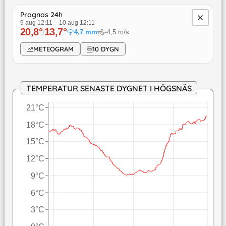
Prognos 24h
9 aug 12:11
–
10 aug 12:11
20,8
°
13,7
°
/
4,7
mm
4,5
m/s
↓
METEOGRAM
10 DYGN
TEMPERATUR SENASTE DYGNET I HÖGSNÄS
21°C
18°C
15°C
12°C
9°C
6°C
3°C