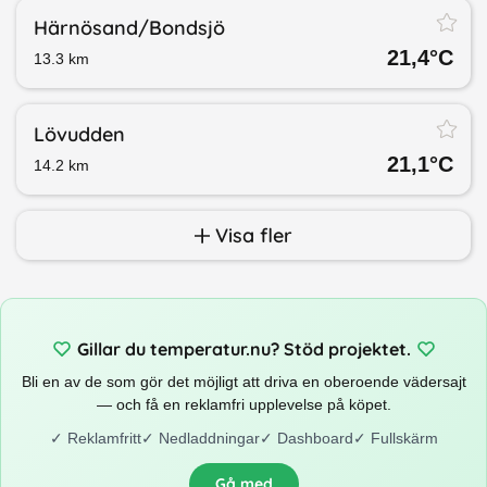
Härnösand/​Bondsjö
21,4
°C
13.3
km
Lövudden
21,1
°C
14.2
km
Visa fler
Gillar du temperatur.nu? Stöd projektet.
Bli en av de som gör det möjligt att driva en oberoende vädersajt
— och få en reklamfri upplevelse på köpet.
✓
Reklamfritt
✓
Nedladdningar
✓
Dashboard
✓
Fullskärm
Gå med