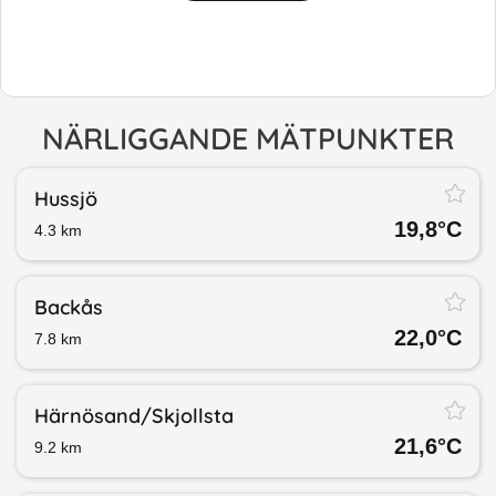
NÄRLIGGANDE MÄTPUNKTER
Hussjö
19,8
°C
4.3
km
Backås
22,0
°C
7.8
km
Härnösand/​Skjollsta
21,6
°C
9.2
km