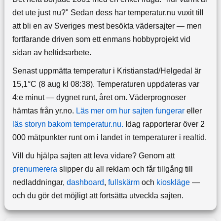
det ute just nu?" Sedan dess har temperatur.nu vuxit till
att bli en av Sveriges mest besökta vädersajter — men
fortfarande driven som ett enmans hobbyprojekt vid
sidan av heltidsarbete.
Senast uppmätta temperatur i Kristianstad/Helgedal är
15,1°C (8 aug kl 08:38). Temperaturen uppdateras var
4:e minut — dygnet runt, året om.
Väderprognoser
hämtas från yr.no.
Läs mer om hur sajten fungerar
eller
läs storyn bakom temperatur.nu.
Idag rapporterar över 2
000 mätpunkter runt om i landet in temperaturer i realtid.
Vill du hjälpa sajten att leva vidare? Genom att
prenumerera
slipper du all reklam och får tillgång till
nedladdningar,
dashboard
,
fullskärm
och
kioskläge
—
och du gör det möjligt att fortsätta utveckla sajten.