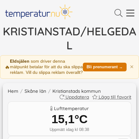
KRISTIANSTAD/HELGEDA
L
Eldsjälen
som driver denna
🔥
✕
mätpunkt betalar för att du ska slippa
Bli prenumerant →
reklam. Vill du slippa reklam överallt?
Hem
/
Skåne län
/
Kristianstads kommun
Uppdatera
Lägg till favorit
Lufttemperatur
15,1
°C
Uppmätt idag kl 08:38