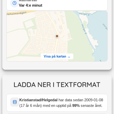
Mätintervall
Var 4:e minut
Visa på kartan →
LADDA NER I TEXTFORMAT
Kristianstad/Helgedal
har data sedan
2009-01-08
(
17 år 6 mån
) med en upptid på
99
%
senaste året
.