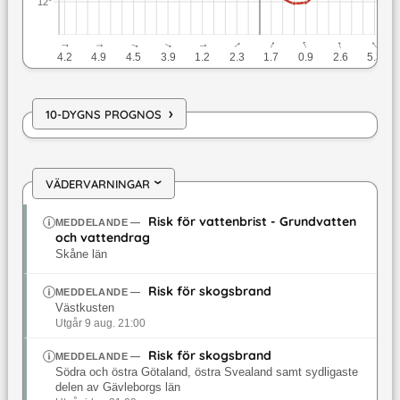
12°
↓
↓
↓
↓
↓
↓
↓
↓
↓
↓
4.2
4.9
4.5
3.9
1.2
2.3
1.7
0.9
2.6
5.3
›
10-DYGNS PROGNOS
VÄDERVARNINGAR
›
Risk för vattenbrist - Grundvatten
MEDDELANDE
—
och vattendrag
Skåne län
Risk för skogsbrand
MEDDELANDE
—
Västkusten
Utgår 9 aug. 21:00
Risk för skogsbrand
MEDDELANDE
—
Södra och östra Götaland, östra Svealand samt sydligaste
delen av Gävleborgs län