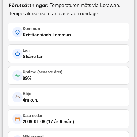
Förutsättningar:
Temperaturen mäts via Lorawan.
Temperatursensorn är placerad i norrläge.
Kommun
Kristianstads kommun
Län
Skåne län
Uptime (
senaste året
)
99
%
Höjd
4
m ö.h.
Data sedan
2009-01-08
(
17 år 6 mån
)