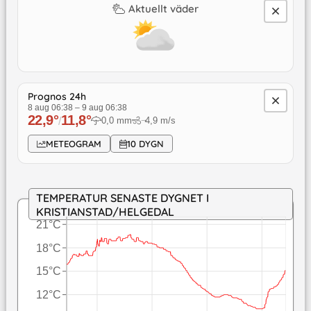
Aktuellt väder
Prognos 24h
8 aug 06:38
–
9 aug 06:38
22,9
°
11,8
°
/
0,0
mm
4,9
m/s
↓
METEOGRAM
10 DYGN
TEMPERATUR SENASTE DYGNET I
KRISTIANSTAD/HELGEDAL
21°C
18°C
15°C
12°C