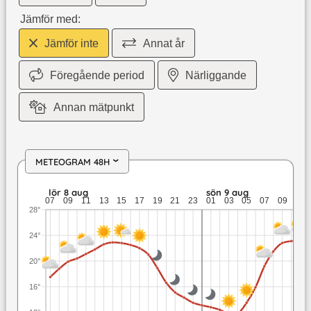
Jämför med:
Jämför inte
Annat år
Föregående period
Närliggande
Annan mätpunkt
METEOGRAM 48H
›
lör 8 aug: 22,9 till 13,5 grader: ingen nederbörd: upp till 4,
lör 8 aug
sön 9 aug
07
09
11
13
15
17
19
21
23
01
03
05
07
09
11
28°
24°
20°
16°