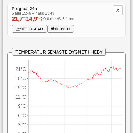
Prognos 24h
6 aug 15:49
–
7 aug 15:49
21,7
°
14,9
°
/
0,0
mm
5,1
m/s
↓
METEOGRAM
10 DYGN
TEMPERATUR SENASTE DYGNET I HEBY
21°C
18°C
15°C
12°C
9°C
6°C
3°C