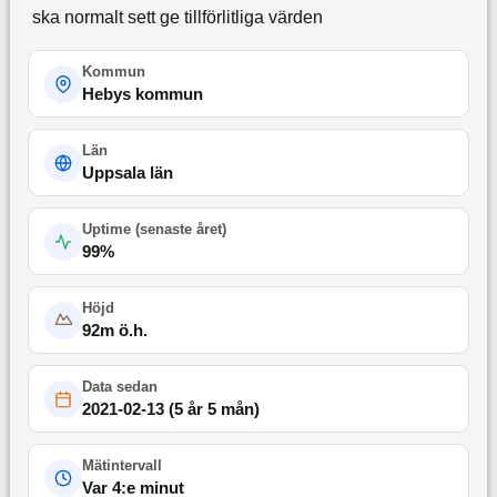
ska normalt sett ge tillförlitliga värden
Kommun
Hebys kommun
Län
Uppsala län
Uptime (
senaste året
)
99
%
Höjd
92
m ö.h.
Data sedan
2021-02-13
(
5 år 5 mån
)
Mätintervall
Var 4:e minut