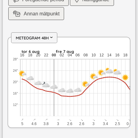
Annan mätpunkt
METEOGRAM 48H
›
tor 6 aug: 21 till 16,6 grader: ingen nederbörd: upp till 5,1 m
tor 6 aug
fre 7 aug
16
18
20
22
00
02
04
06
08
10
12
14
16
18
20
28°
24°
20°
16°
12°
↓
↓
↓
↓
↓
↓
↓
↓
↓
↓
5
4.6
3.8
3
2.6
2.6
3
3.4
2.5
0.6