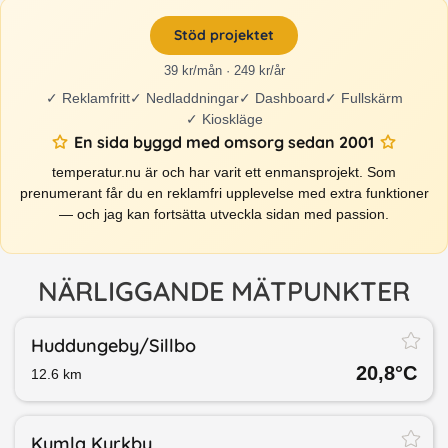
Stöd projektet
39 kr/mån · 249 kr/år
✓
Reklamfritt
✓
Nedladdningar
✓
Dashboard
✓
Fullskärm
✓
Kioskläge
En sida byggd med omsorg sedan 2001
temperatur.nu är och har varit ett enmansprojekt. Som
prenumerant får du en reklamfri upplevelse med extra funktioner
— och jag kan fortsätta utveckla sidan med passion.
NÄRLIGGANDE MÄTPUNKTER
Huddungeby/​Sillbo
20,8
°C
12.6
km
Kumla Kyrkby