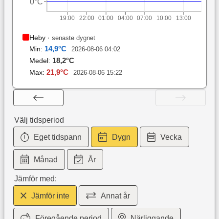
0°C
19:00
22:00
01:00
04:00
07:00
10:00
13:00
Heby
·
senaste dygnet
14,9
°C
Min:
2026-08-06 04:02
18,2
°C
Medel:
21,9
°C
Max:
2026-08-06 15:22
Välj tidsperiod
Eget tidspann
Dygn
Vecka
Månad
År
Jämför med:
Jämför inte
Annat år
Föregående period
Närliggande