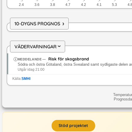
↓
↓
↓
↓
↓
↓
↓
2.4
3.6
3.8
4.7
4.2
4.1
5.3
4.
›
10-DYGNS PROGNOS
VÄDERVARNINGAR
›
Risk för skogsbrand
MEDDELANDE
—
Södra och östra Götaland, östra Svealand samt sydligaste delen a
Utgår idag 21:00
Källa:
SMHI
Temperatur
Prognosdat
Stöd projektet