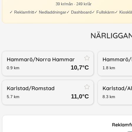
39 kr/mån · 249 kr/år
✓
Reklamfritt
✓
Nedladdningar
✓
Dashboard
✓
Fullskärm
✓
Kioskl
NÄRLIGGA
Hammarö/​Norra Hammar
Hammarö/​
10,7
°C
0.9
km
1.8
km
Karlstad/​Romstad
Karlstad/​A
11,0
°C
5.7
km
8.3
km
Reklamfr