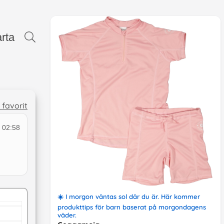
rta
l favorit
 02:58
☀️
I morgon väntas sol där du är
. Här kommer
produkttips
för barn
baserat på
morgondagens
väder
.