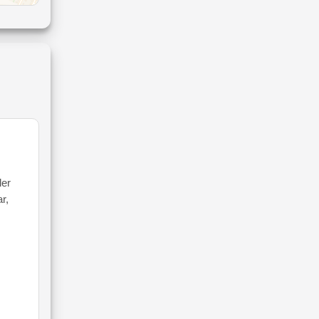
ler
r,