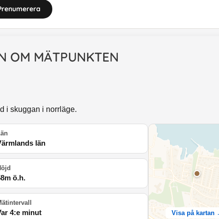
Prenumerera
N OM MÄTPUNKTEN
 i skuggan i norrläge.
Län
Värmlands län
Höjd
58
m ö.h.
ätintervall
Var 4:e minut
Visa på kartan