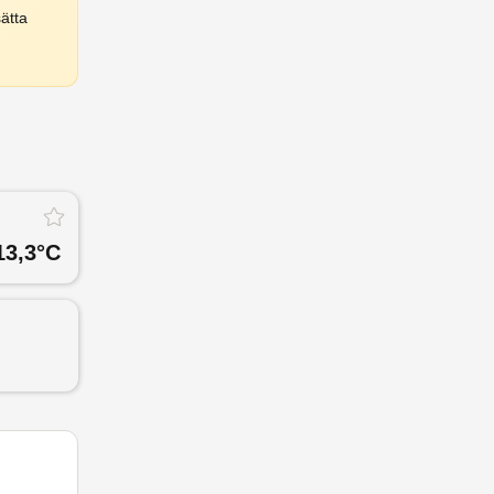
ätta
13,3
°C