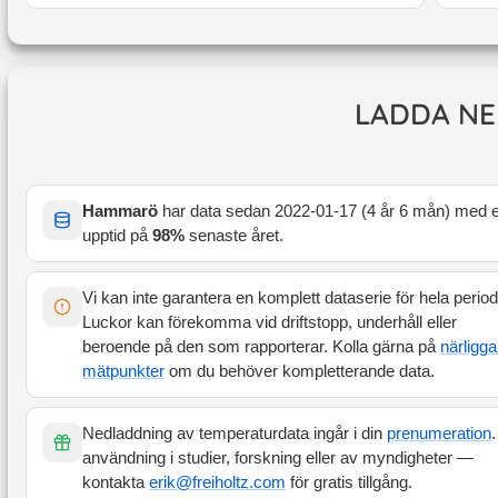
LADDA NE
Hammarö
har data sedan
2022-01-17
(
4 år 6 mån
) med 
upptid på
98
%
senaste året
.
Vi kan inte garantera en komplett dataserie för hela perio
Luckor kan förekomma vid driftstopp, underhåll eller
beroende på den som rapporterar. Kolla gärna på
närligg
mätpunkter
om du behöver kompletterande data.
Nedladdning av temperaturdata ingår i din
prenumeration
.
användning i studier, forskning eller av myndigheter —
kontakta
erik@freiholtz.com
för gratis tillgång.