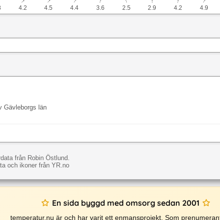
↓
↓
↓
↓
↓
↓
↓
↓
↓
8
4.2
4.5
4.4
3.6
2.5
2.9
4.2
4.9
v Gävleborgs län
data från Robin Östlund.
a och ikoner från YR.no
En sida byggd med omsorg sedan 2001
temperatur.nu är och har varit ett enmansprojekt. Som prenumerant