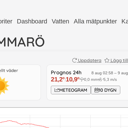
riter
Dashboard
Vatten
Alla mätpunkter
Ka
MMARÖ
Uppdatera
Lägg til
llt väder
Prognos 24h
8 aug 02:58
–
9 aug
21,2
°
10,9
°
0,0
mm
5,3
m/s
/
↓
METEOGRAM
10 DYGN