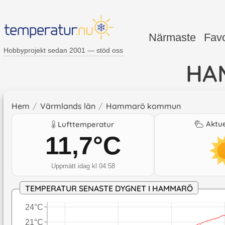
Närmaste
Favo
Hobbyprojekt sedan 2001 — stöd oss
HA
Hem
/
Värmlands län
/
Hammarö kommun
Aktue
Lufttemperatur
11,7
°C
Uppmätt idag kl 04:58
TEMPERATUR SENASTE DYGNET I HAMMARÖ
24°C
21°C