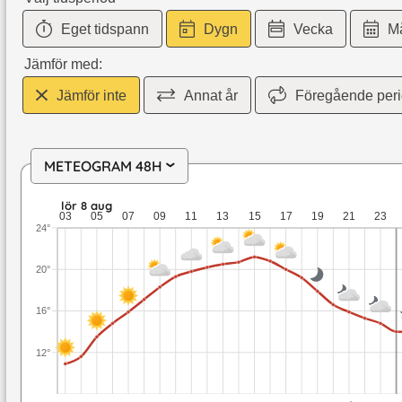
Eget tidspann
Dygn
Vecka
M
Jämför med:
Jämför inte
Annat år
Föregående per
METEOGRAM 48H
›
lör 8 aug: 21,2 till 10,9 grader: ingen nederbörd: upp till 5,
lör 8 aug
03
05
07
09
11
13
15
17
19
21
23
24°
20°
16°
12°