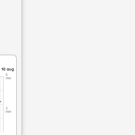
erbörd: upp till 4,9 meter per sekund vind. mån 10 aug: 17,2 till
 10 aug
5
mm
2
mm