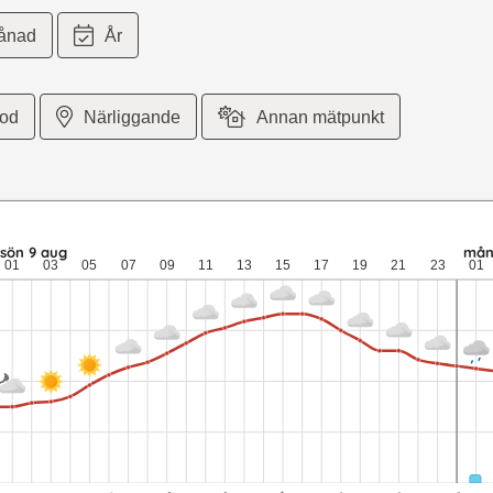
ånad
År
iod
Närliggande
Annan mätpunkt
3 meter per sekund vind. sön 9 aug: 21,3 till 14 grader: ingen ned
sön 9 aug
mån
01
03
05
07
09
11
13
15
17
19
21
23
01