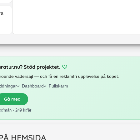
ra
eratur.nu? Stöd projektet.
beroende vädersajt — och få en reklamfri upplevelse på köpet.
ddningar
✓
Dashboard
✓
Fullskärm
Gå med
kr/mån · 249 kr/år
 PÅ HEMSIDA