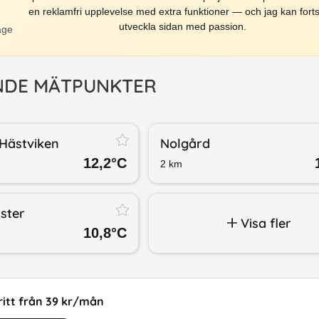
en reklamfri upplevelse med extra funktioner — och jag kan forts
utveckla sidan med passion.
äge
NDE MÄTPUNKTER
Hästviken
Nolgård
12,2
°C
2
km
lster
Visa fler
10,8
°C
itt från 39 kr/mån