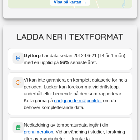
Visa på kartan →
LADDA NER I TEXTFORMAT
Gyttorp
har data sedan
2012-06-21
(
14 år 1 mån
)
med en upptid på
96
%
senaste året
.
Vi kan inte garantera en komplett dataserie för hela
perioden. Luckor kan förekomma vid driftstopp,
underhåll eller beroende på den som rapporterar.
Kolla gärna på
närliggande mätpunkter
om du
behöver kompletterande data.
Nedladdning av temperaturdata ingår i din
prenumeration
. Vid användning i studier, forskning
eller av myndigheter — kontakta