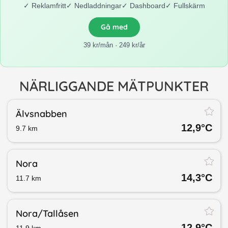
✓
Reklamfritt
✓
Nedladdningar
✓
Dashboard
✓
Fullskärm
Gå med
39 kr/mån · 249 kr/år
NÄRLIGGANDE MÄTPUNKTER
Älvsnabben
12,9
°C
9.7
km
Nora
14,3
°C
11.7
km
Nora/​Tallåsen
12,9
°C
11.9
km