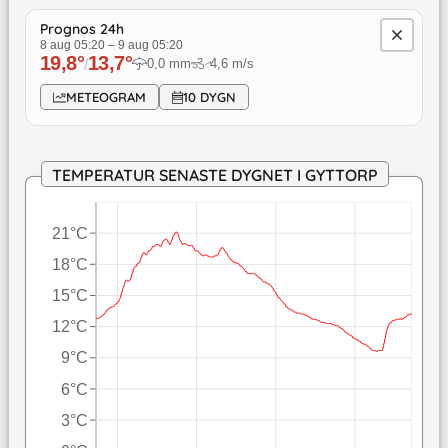
Prognos 24h
8 aug 05:20
–
9 aug 05:20
19,8
°
13,7
°
/
0,0
mm
4,6
m/s
↓
METEOGRAM
10 DYGN
TEMPERATUR SENASTE DYGNET I GYTTORP
21°C
18°C
15°C
12°C
9°C
6°C
3°C