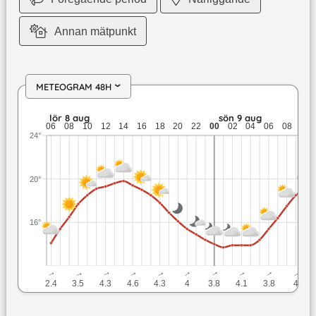
Annan mätpunkt
METEOGRAM 48H
›
lör 8 aug: 19,8 till 14,1 grader: ingen nederbörd: upp till 4,
lör 8 aug
sön 9 aug
06
08
10
12
14
16
18
20
22
00
02
04
06
08
10
24°
20°
16°
↓
↓
↓
↓
↓
↓
↓
↓
↓
↓
2.4
3.5
4.3
4.6
4.3
4
3.8
4.1
3.8
4