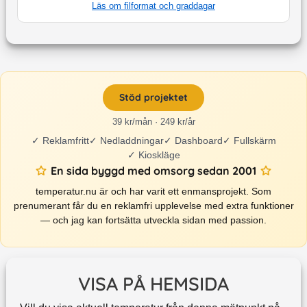
Läs om filformat och graddagar
Stöd projektet
39 kr/mån · 249 kr/år
✓
Reklamfritt
✓
Nedladdningar
✓
Dashboard
✓
Fullskärm
✓
Kioskläge
En sida byggd med omsorg sedan 2001
temperatur.nu är och har varit ett enmansprojekt. Som
prenumerant får du en reklamfri upplevelse med extra funktioner
— och jag kan fortsätta utveckla sidan med passion.
VISA PÅ HEMSIDA