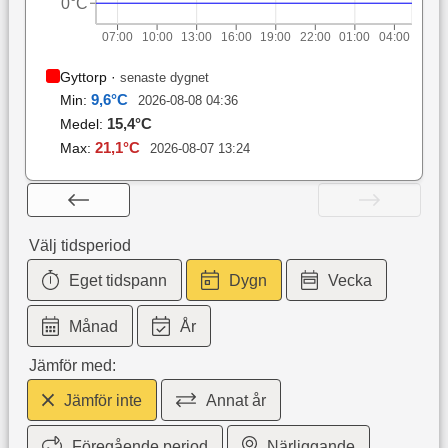
0°C
07:00
10:00
13:00
16:00
19:00
22:00
01:00
04:00
Gyttorp
·
senaste dygnet
9,6
°C
Min:
2026-08-08 04:36
15,4
°C
Medel:
21,1
°C
Max:
2026-08-07 13:24
Välj tidsperiod
Eget tidspann
Dygn
Vecka
Månad
År
Jämför med:
Jämför inte
Annat år
Föregående period
Närliggande