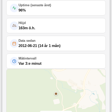
Uptime (
senaste året
)
96
%
Höjd
163
m ö.h.
Data sedan
2012-06-21
(
14 år 1 mån
)
Mätintervall
Var 3:e minut