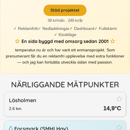
Stöd projektet
39 kr/mån · 249 kr/år
✓
Reklamfritt
✓
Nedladdningar
✓
Dashboard
✓
Fullskärm
✓
Kioskläge
En sida byggd med omsorg sedan 2001
temperatur.nu är och har varit ett enmansprojekt. Som
prenumerant får du en reklamfri upplevelse med extra funktioner
— och jag kan fortsätta utveckla sidan med passion.
NÄRLIGGANDE MÄTPUNKTER
Lösholmen
14,9
°C
2.6
km
Forsmark (SMHI Hav)