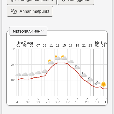
Annan mätpunkt
METEOGRAM 48H
›
fre 7 aug: 20,4 till 14,9 grader: ingen nederbörd: upp till 4,
fre 7 aug
lör 8 aug
01
03
05
07
09
11
13
15
17
19
21
23
01
03
05
24°
20°
16°
↓
↓
↓
↓
↓
↓
↓
↓
↓
↓
4.8
3.8
3.9
2.1
2.7
1.7
1.6
2.3
1.7
1.3