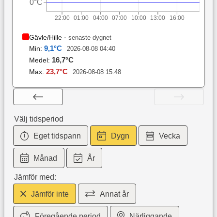
0°C
22:00
01:00
04:00
07:00
10:00
13:00
16:00
Gävle/Hille
·
senaste dygnet
9,1
°C
Min:
2026-08-08 04:40
16,7
°C
Medel:
23,7
°C
Max:
2026-08-08 15:48
Välj tidsperiod
Eget tidspann
Dygn
Vecka
Månad
År
Jämför med:
Jämför inte
Annat år
Föregående period
Närliggande