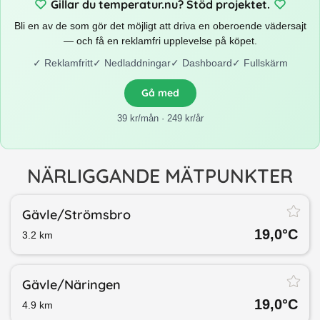
Gillar du temperatur.nu? Stöd projektet.
Bli en av de som gör det möjligt att driva en oberoende vädersajt
— och få en reklamfri upplevelse på köpet.
✓
Reklamfritt
✓
Nedladdningar
✓
Dashboard
✓
Fullskärm
Gå med
39 kr/mån · 249 kr/år
NÄRLIGGANDE MÄTPUNKTER
Gävle/​Strömsbro
19,0
°C
3.2
km
Gävle/​Näringen
19,0
°C
4.9
km