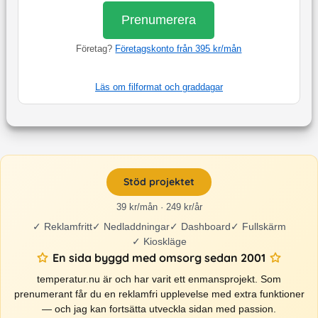
Prenumerera
Företag?
Företagskonto från 395 kr/mån
Läs om filformat och graddagar
Stöd projektet
39 kr/mån · 249 kr/år
✓
Reklamfritt
✓
Nedladdningar
✓
Dashboard
✓
Fullskärm
✓
Kioskläge
En sida byggd med omsorg sedan 2001
temperatur.nu är och har varit ett enmansprojekt. Som
prenumerant får du en reklamfri upplevelse med extra funktioner
— och jag kan fortsätta utveckla sidan med passion.