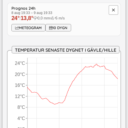
Prognos 24h
8 aug 19:33
–
9 aug 19:33
24
°
13,8
°
/
0,0
mm
6
m/s
↓
METEOGRAM
10 DYGN
TEMPERATUR SENASTE DYGNET I GÄVLE/HILLE
24°C
20°C
16°C
12°C
8°C
4°C