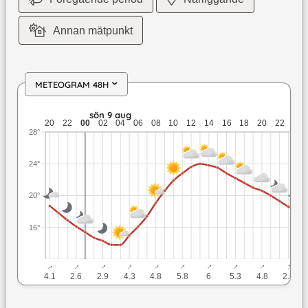
Annan mätpunkt
METEOGRAM 48H
›
lör 8 aug: 18,7 till 16,1 grader: ingen nederbörd: upp till 4,
sön 9 aug
m
20
22
00
02
04
06
08
10
12
14
16
18
20
22
00
28°
24°
20°
16°
↓
↓
↓
↓
↓
↓
↓
↓
↓
↓
4.1
2.6
2.9
4.3
4.8
5.8
6
5.3
4.8
2.6