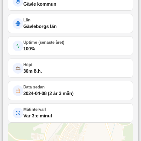
Gävle kommun
Län
Gävleborgs län
Uptime (
senaste året
)
100
%
Höjd
30
m ö.h.
Data sedan
2024-04-08
(
2 år 3 mån
)
Mätintervall
Var 3:e minut