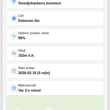
Smedjebackens kommun
Län
Dalarnas län
Uptime (
sedan start
)
99
%
Höjd
152
m ö.h.
Data sedan
2026-02-18
(
5 mån
)
Mätintervall
Var 3:e minut