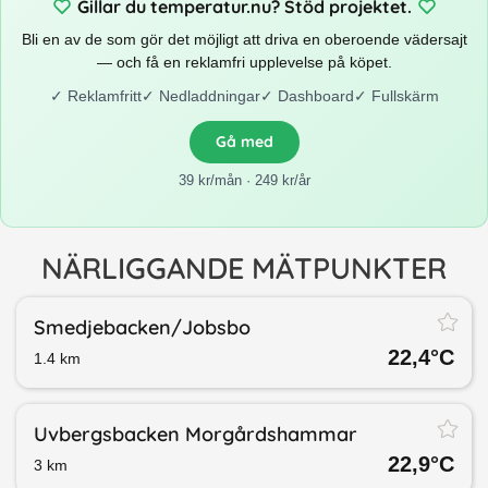
Gillar du temperatur.nu? Stöd projektet.
Bli en av de som gör det möjligt att driva en oberoende vädersajt
— och få en reklamfri upplevelse på köpet.
✓
Reklamfritt
✓
Nedladdningar
✓
Dashboard
✓
Fullskärm
Gå med
39 kr/mån · 249 kr/år
NÄRLIGGANDE MÄTPUNKTER
Smedjebacken/​Jobsbo
22,4
°C
1.4
km
Uvbergsbacken Morgårdshammar
22,9
°C
3
km