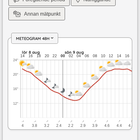
Annan mätpunkt
METEOGRAM 48H
›
lör 8 aug: 21,5 till 14,8 grader: ingen nederbörd: upp till 4,
lör 8 aug
sön 9 aug
14
16
18
20
22
00
02
04
06
08
10
12
14
16
18
24°
20°
16°
12°
↓
↓
↓
↓
↓
↓
↓
↓
↓
↓
4
3.8
3.2
2.4
2.2
2.9
3.9
4.6
4.4
4.4