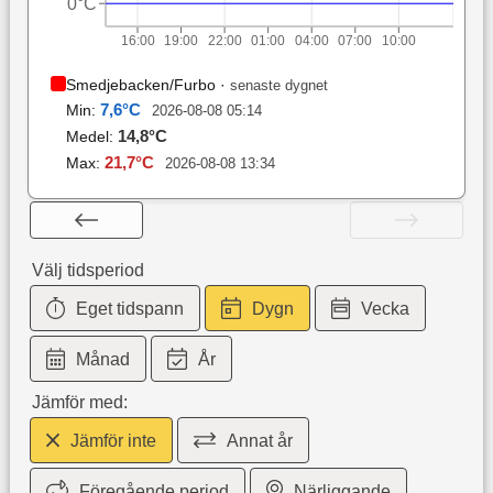
0°C
16:00
19:00
22:00
01:00
04:00
07:00
10:00
Smedjebacken/Furbo
·
senaste dygnet
7,6
°C
Min:
2026-08-08 05:14
14,8
°C
Medel:
21,7
°C
Max:
2026-08-08 13:34
Välj tidsperiod
Eget tidspann
Dygn
Vecka
Månad
År
Jämför med:
Jämför inte
Annat år
Föregående period
Närliggande