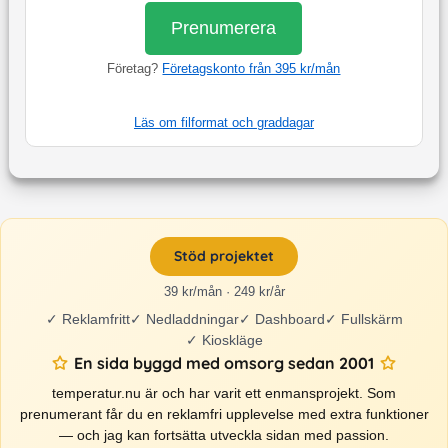
Prenumerera
Företag?
Företagskonto från 395 kr/mån
Läs om filformat och graddagar
Stöd projektet
39 kr/mån · 249 kr/år
✓
Reklamfritt
✓
Nedladdningar
✓
Dashboard
✓
Fullskärm
✓
Kioskläge
En sida byggd med omsorg sedan 2001
temperatur.nu är och har varit ett enmansprojekt. Som
prenumerant får du en reklamfri upplevelse med extra funktioner
— och jag kan fortsätta utveckla sidan med passion.