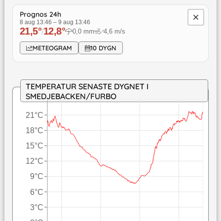
Prognos 24h
8 aug 13:46
–
9 aug 13:46
21,5
°
12,8
°
/
0,0
mm
4,6
m/s
↓
METEOGRAM
10 DYGN
TEMPERATUR SENASTE DYGNET I
SMEDJEBACKEN/FURBO
21°C
18°C
15°C
12°C
9°C
6°C
3°C