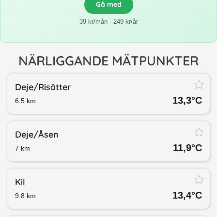
Gå med
39 kr/mån · 249 kr/år
NÄRLIGGANDE MÄTPUNKTER
Deje/​Risätter
13,3
°C
6.5
km
Deje/​Åsen
11,9
°C
7
km
Kil
13,4
°C
9.8
km