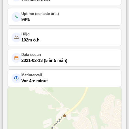
Uptime (
senaste året
)
99
%
Höjd
102
m ö.h.
Data sedan
2021-02-13
(
5 år 5 mån
)
Mätintervall
Var 4:e minut