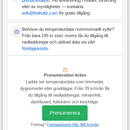
prenumeration
. Vid användning i studier, forskning
eller av myndigheter — kontakta
erik@freiholtz.com
för gratis tillgång.
Behöver du temperaturdata i kommersiellt syfte?
Från bara 195 kr exkl. moms får du tillgång till
nedladdningar och utökad data via vårt
företagskonto
.
Prenumeration krävs
Ladda ner temperaturdata som timmedel,
dygnsmedel eller graddagar. Från 39 kr/mån får
du tillgång till nedladdningar, reklamfritt,
dashboard, fullskärm och kioskläge.
Prenumerera
Företag?
Företagskonto från 395 kr/mån