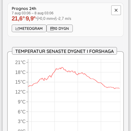
Prognos 24h
7 aug 03:06
–
8 aug 03:06
21,6
°
9,9
°
/
0,0
mm
2,7
m/s
↓
METEOGRAM
10 DYGN
TEMPERATUR SENASTE DYGNET I FORSHAGA
21°C
18°C
15°C
12°C
9°C
6°C
3°C