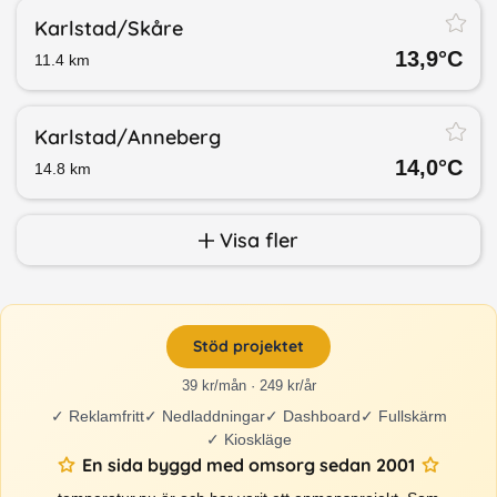
Karlstad/​Skåre
13,9
°C
11.4
km
Karlstad/​Anneberg
14,0
°C
14.8
km
Visa fler
Stöd projektet
39 kr/mån · 249 kr/år
✓
Reklamfritt
✓
Nedladdningar
✓
Dashboard
✓
Fullskärm
✓
Kioskläge
En sida byggd med omsorg sedan 2001