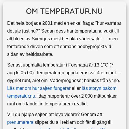
OM TEMPERATUR.NU
Det hela började 2001 med en enkel fråga: "hur varmt är
det ute just nu?" Sedan dess har temperatur.nu vuxit till
att bli en av Sveriges mest besökta vädersajter — men
fortfarande driven som ett enmans hobbyprojekt vid
sidan av heltidsarbete.
Senast uppmätta temperatur i Forshaga är 13,1°C (7
aug kl 05:00). Temperaturen uppdateras var 4:e minut —
dygnet runt, året om.
Väderprognoser hämtas från yr.no.
Läs mer om hur sajten fungerar
eller
läs storyn bakom
temperatur.nu.
Idag rapporterar över 2 000 mätpunkter
runt om i landet in temperaturer i realtid.
Vill du hjälpa sajten att leva vidare? Genom att
prenumerera
slipper du all reklam och får tillgång till