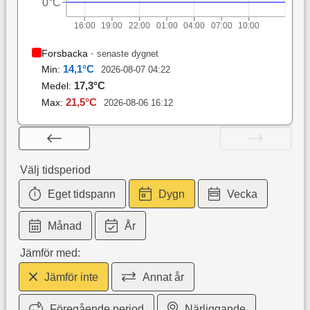
0°C
16:00
19:00
22:00
01:00
04:00
07:00
10:00
Forsbacka
·
senaste dygnet
14,1
°C
Min:
2026-08-07 04:22
17,3
°C
Medel:
21,5
°C
Max:
2026-08-06 16:12
Välj tidsperiod
Eget tidspann
Dygn
Vecka
Månad
År
Jämför med:
Jämför inte
Annat år
Föregående period
Närliggande