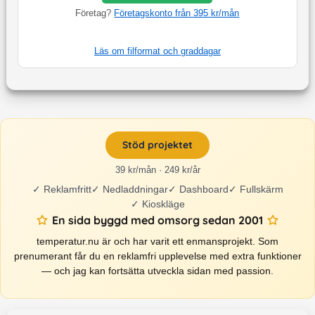
Företag?
Företagskonto från 395 kr/mån
Läs om filformat och graddagar
Stöd projektet
39 kr/mån · 249 kr/år
✓
Reklamfritt
✓
Nedladdningar
✓
Dashboard
✓
Fullskärm
✓
Kioskläge
En sida byggd med omsorg sedan 2001
temperatur.nu är och har varit ett enmansprojekt. Som
prenumerant får du en reklamfri upplevelse med extra funktioner
— och jag kan fortsätta utveckla sidan med passion.