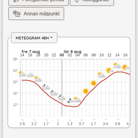
Annan mätpunkt
METEOGRAM 48H
›
fre 7 aug: 20,6 till 13,1 grader: ingen nederbörd: upp till 2,
fre 7 aug
lör 8 aug
14
16
18
20
22
00
02
04
06
08
10
12
14
16
18
28°
24°
20°
16°
12°
↓
↓
↓
↓
↓
↓
↓
↓
↓
↓
2.6
2.2
1.7
1
1.3
0.7
1.7
3.4
3.8
4.4