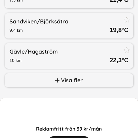
Sandviken/​Björksätra
19,8
°C
9.4
km
Gävle/​Hagaström
22,3
°C
10
km
Visa fler
Reklamfritt från 39 kr/mån