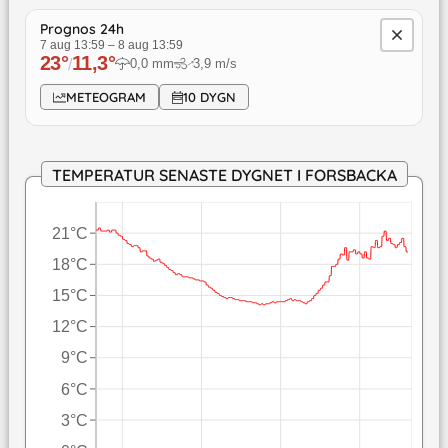
Prognos 24h
7 aug 13:59
–
8 aug 13:59
23
°
11,3
°
/
0,0
mm
3,9
m/s
↓
METEOGRAM
10 DYGN
TEMPERATUR SENASTE DYGNET I FORSBACKA
21°C
18°C
15°C
12°C
9°C
6°C
3°C