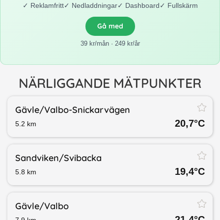
✓
Reklamfritt
✓
Nedladdningar
✓
Dashboard
✓
Fullskärm
Gå med
39 kr/mån · 249 kr/år
NÄRLIGGANDE MÄTPUNKTER
Gävle/​Valbo-Snickarvägen
20,7
°C
5.2
km
Sandviken/​Svibacka
19,4
°C
5.8
km
Gävle/​Valbo
21,4
°C
7.9
km