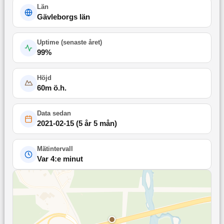
Län
Gävleborgs län
Uptime (
senaste året
)
99
%
Höjd
60
m ö.h.
Data sedan
2021-02-15
(
5 år 5 mån
)
Mätintervall
Var 4:e minut