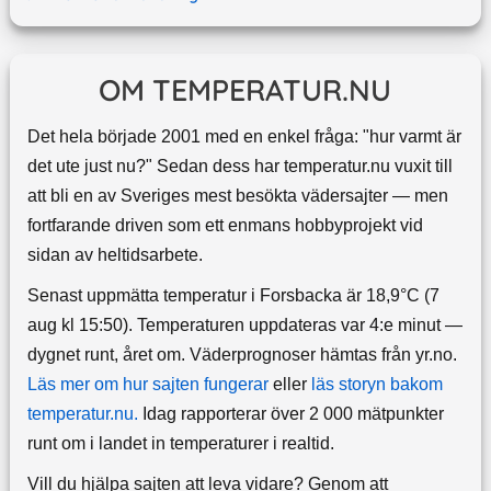
OM TEMPERATUR.NU
Det hela började 2001 med en enkel fråga: "hur varmt är
det ute just nu?" Sedan dess har temperatur.nu vuxit till
att bli en av Sveriges mest besökta vädersajter — men
fortfarande driven som ett enmans hobbyprojekt vid
sidan av heltidsarbete.
Senast uppmätta temperatur i Forsbacka är 18,9°C (7
aug kl 15:50). Temperaturen uppdateras var 4:e minut —
dygnet runt, året om.
Väderprognoser hämtas från yr.no.
Läs mer om hur sajten fungerar
eller
läs storyn bakom
temperatur.nu.
Idag rapporterar över 2 000 mätpunkter
runt om i landet in temperaturer i realtid.
Vill du hjälpa sajten att leva vidare? Genom att