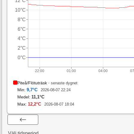
12°C
10°C
8°C
6°C
4°C
2°C
0°C
22:00
01:00
04:00
07
Piteå/Flötuträsk
·
senaste dygnet
9,7
°C
Min:
2026-08-07 22:24
11,1
°C
Medel:
12,2
°C
Max:
2026-08-07 18:04
Välj tidsperiod