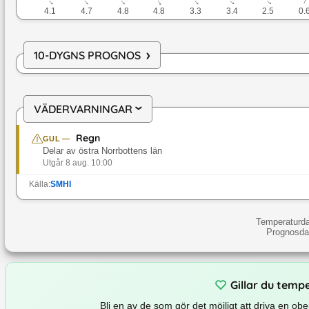
↓
↓
↓
↓
↓
↓
↓
↓
4.1
4.7
4.8
4.8
3.3
3.4
2.5
0.
›
10-DYGNS PROGNOS
VÄDERVARNINGAR
›
Regn
GUL
—
Delar av östra Norrbottens län
Utgår 8 aug. 10:00
Källa:
SMHI
Temperaturd
Prognosdat
Gillar du temp
Bli en av de som gör det möjligt att driva en o