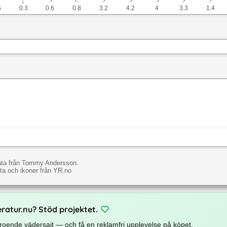
↓
↓
↓
↓
↓
↓
↓
↓
6
0.3
0.6
0.8
3.2
4.2
4
3.3
1.4
ata från Tommy Andersson.
a och ikoner från YR.no
eratur.nu? Stöd projektet.
beroende vädersajt — och få en reklamfri upplevelse på köpet.