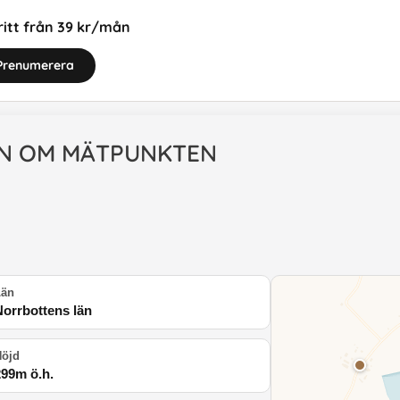
itt från 39 kr/mån
Prenumerera
N OM MÄTPUNKTEN
Län
Norrbottens län
Höjd
299
m ö.h.