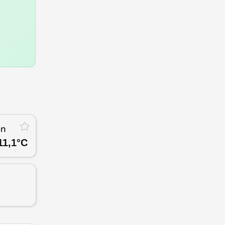
on
11,1
°C