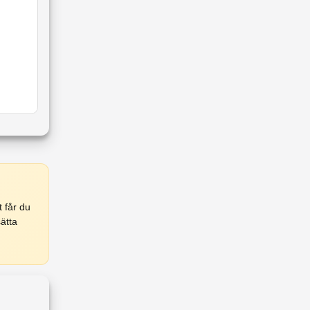
 får du
ätta