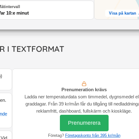
ätintervall
Var 10:e minut
Visa på kartan
R I TEXTFORMAT
n
)
Prenumeration krävs
Ladda ner temperaturdata som timmedel, dygnsmedel el
den.
graddagar. Från 39 kr/mån får du tillgång till nedladdninga
reklamfritt, dashboard, fullskärm och kioskläge.
ande
Prenumerera
Företag?
Företagskonto från 395 kr/mån
 Vid