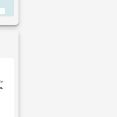
 →
ler
r,