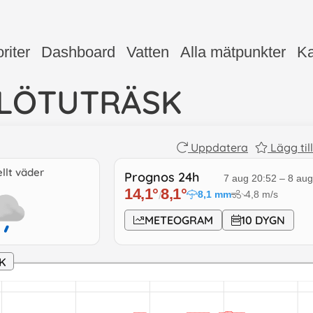
riter
Dashboard
Vatten
Alla mätpunkter
Ka
FLÖTUTRÄSK
Uppdatera
Lägg til
llt väder
Prognos 24h
7 aug 20:52
–
8 aug
14,1
°
8,1
°
8,1
mm
4,8
m/s
/
↓
METEOGRAM
10 DYGN
K