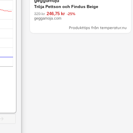
geggamoja
Tröja Pettson och Findus Beige
246,75 kr
329 kr
-25%
geggamoja.com
Produkttips från temperatur.nu