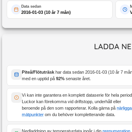
Data sedan
M
2016-01-03
(
10 år 7 mån
)
LADDA NE
Piteå/Flötuträsk
har data sedan
2016-01-03
(
10 år 7 må
med en upptid på
92
%
senaste året
.
Vi kan inte garantera en komplett dataserie för hela perio
Luckor kan förekomma vid driftstopp, underhåll eller
beroende på den som rapporterar. Kolla gärna på
närligg
mätpunkter
om du behöver kompletterande data.
Nedladdning av temperaturdata ingår i din
prenumeration
.