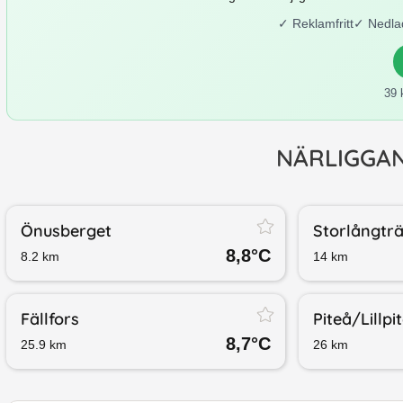
✓
Reklamfritt
✓
Nedla
39 
NÄRLIGGA
Önusberget
Storlångtr
8,8
°C
8.2
km
14
km
Fällfors
Piteå/​Lillpi
8,7
°C
25.9
km
26
km