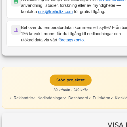
användning i studier, forskning eller av myndigheter —
kontakta
erik@freiholtz.com
för gratis tillgång.
Behöver du temperaturdata i kommersiellt syfte? Från ba
195 kr exkl. moms får du tillgång till nedladdningar och
utökad data via vårt
företagskonto
.
Stöd projektet
39 kr/mån · 249 kr/år
✓
Reklamfritt
✓
Nedladdningar
✓
Dashboard
✓
Fullskärm
✓
Kioskl
VISA