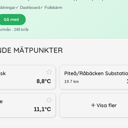
ddningar
✓
Dashboard
✓
Fullskärm
Gå med
kr/mån · 249 kr/år
NDE MÄTPUNKTER
äsk
Piteå/​Råbäcken Substati
8,8
°C
19.7
km
te
Visa fler
11,1
°C