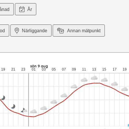
ånad
År
iod
Närliggande
Annan mätpunkt
er per sekund vind. lör 8 aug: 14,1 till 7,3 grader: 7,1 mm nederbö
sön 9 aug
19
21
23
01
03
05
07
09
11
13
15
17
19