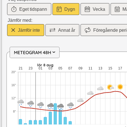
Eget tidspann
Dygn
Vecka
M
Jämför med:
Jämför inte
Annat år
Föregående per
METEOGRAM 48H
›
fre 7 aug: 9,4 till 9 grader: 1 mm nederbörd: upp till 4,1 met
lör 8 aug
21
23
01
03
05
07
09
11
13
15
17
20°
16°
12°
8°