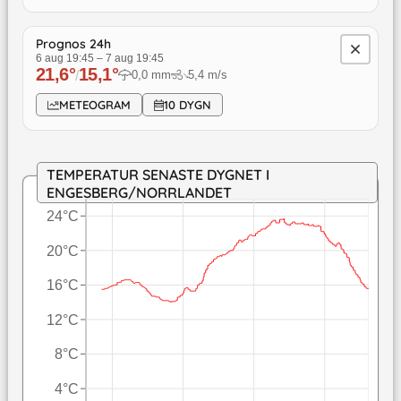
Prognos 24h
6 aug 19:45
–
7 aug 19:45
21,6
°
15,1
°
/
0,0
mm
5,4
m/s
↓
METEOGRAM
10 DYGN
TEMPERATUR SENASTE DYGNET I
ENGESBERG/NORRLANDET
24°C
20°C
16°C
12°C
8°C
4°C