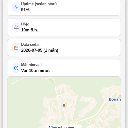
Uptime (
sedan start
)
91
%
Höjd
10
m ö.h.
Data sedan
2026-07-05
(
1 mån
)
Mätintervall
Var 10:e minut
Visa på kartan →