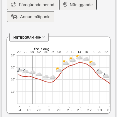
Föregående period
Närliggande
Annan mätpunkt
METEOGRAM 48H
›
tor 6 aug: 17,6 till 17 grader: ingen nederbörd: upp till 5,4 m
fre 7 aug
l
20
22
00
02
04
06
08
10
12
14
16
18
20
22
00
24°
20°
16°
12°
↓
↓
↓
↓
↓
↓
↓
↓
↓
↓
5.4
4.1
2.8
3
2.8
2.5
2.6
2.2
2.3
0.7