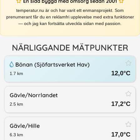
En sida byggd med omsorg sedan 2001
temperatur.nu är och har varit ett enmansprojekt. Som
prenumerant får du en reklamfri upplevelse med extra funktioner
— och jag kan fortsätta utveckla sidan med passion.
NÄRLIGGANDE MÄTPUNKTER
Bönan (Sjöfartsverket Hav)
12,0
°C
1.7
km
Gävle/​Norrlandet
17,2
°C
2.5
km
Gävle/​Hille
17,0
°C
6.3
km