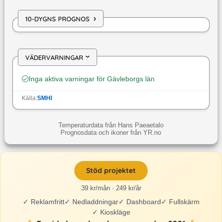
›
10-DYGNS PROGNOS
VÄDERVARNINGAR
›
Inga aktiva varningar för
Gävleborgs län
Källa:
SMHI
Temperaturdata från Hans Paeaetalo
Prognosdata och ikoner från YR.no
Stöd projektet
39 kr/mån · 249 kr/år
✓
Reklamfritt
✓
Nedladdningar
✓
Dashboard
✓
Fullskärm
✓
Kioskläge