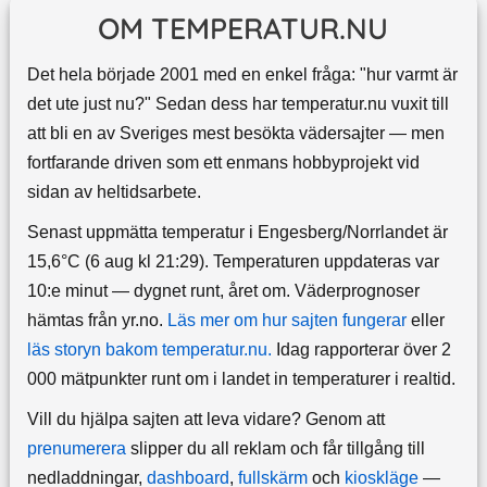
OM TEMPERATUR.NU
Det hela började 2001 med en enkel fråga: "hur varmt är
det ute just nu?" Sedan dess har temperatur.nu vuxit till
att bli en av Sveriges mest besökta vädersajter — men
fortfarande driven som ett enmans hobbyprojekt vid
sidan av heltidsarbete.
Senast uppmätta temperatur i Engesberg/Norrlandet är
15,6°C (6 aug kl 21:29). Temperaturen uppdateras var
10:e minut — dygnet runt, året om.
Väderprognoser
hämtas från yr.no.
Läs mer om hur sajten fungerar
eller
läs storyn bakom temperatur.nu.
Idag rapporterar över 2
000 mätpunkter runt om i landet in temperaturer i realtid.
Vill du hjälpa sajten att leva vidare? Genom att
prenumerera
slipper du all reklam och får tillgång till
nedladdningar,
dashboard
,
fullskärm
och
kioskläge
—