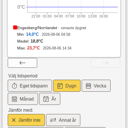
0°C
22:00
01:00
04:00
07:00
10:00
13:00
16:00
Engesberg/Norrlandet
·
senaste dygnet
14,0
°C
Min:
2026-08-06 04:58
18,8
°C
Medel:
23,7
°C
Max:
2026-08-06 14:34
Välj tidsperiod
Eget tidspann
Dygn
Vecka
Månad
År
Jämför med:
Jämför inte
Annat år