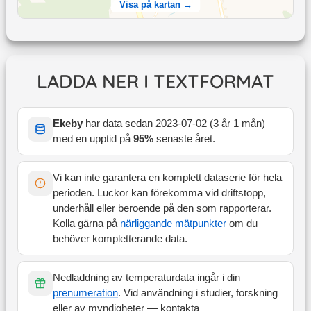
Visa på kartan →
LADDA NER I TEXTFORMAT
Ekeby
har data sedan
2023-07-02
(
3 år 1 mån
)
med en upptid på
95
%
senaste året
.
Vi kan inte garantera en komplett dataserie för hela
perioden. Luckor kan förekomma vid driftstopp,
underhåll eller beroende på den som rapporterar.
Kolla gärna på
närliggande mätpunkter
om du
behöver kompletterande data.
Nedladdning av temperaturdata ingår i din
prenumeration
. Vid användning i studier, forskning
eller av myndigheter — kontakta