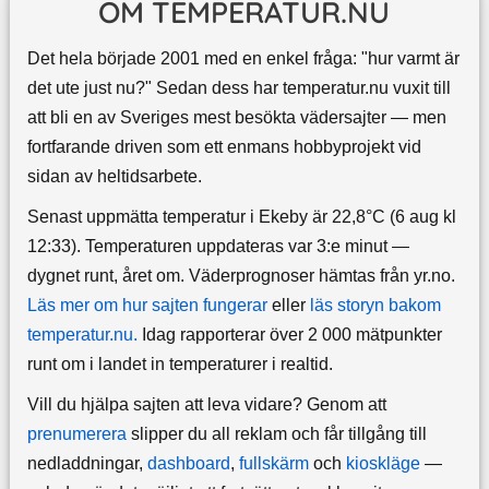
OM TEMPERATUR.NU
Det hela började 2001 med en enkel fråga: "hur varmt är
det ute just nu?" Sedan dess har temperatur.nu vuxit till
att bli en av Sveriges mest besökta vädersajter — men
fortfarande driven som ett enmans hobbyprojekt vid
sidan av heltidsarbete.
Senast uppmätta temperatur i Ekeby är 22,8°C (6 aug kl
12:33). Temperaturen uppdateras var 3:e minut —
dygnet runt, året om.
Väderprognoser hämtas från yr.no.
Läs mer om hur sajten fungerar
eller
läs storyn bakom
temperatur.nu.
Idag rapporterar över 2 000 mätpunkter
runt om i landet in temperaturer i realtid.
Vill du hjälpa sajten att leva vidare? Genom att
prenumerera
slipper du all reklam och får tillgång till
nedladdningar,
dashboard
,
fullskärm
och
kioskläge
—