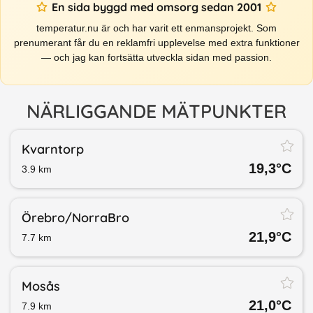
En sida byggd med omsorg sedan 2001
temperatur.nu är och har varit ett enmansprojekt. Som
prenumerant får du en reklamfri upplevelse med extra funktioner
— och jag kan fortsätta utveckla sidan med passion.
NÄRLIGGANDE MÄTPUNKTER
Kvarntorp
19,3
°C
3.9
km
Örebro/​NorraBro
21,9
°C
7.7
km
Mosås
21,0
°C
7.9
km