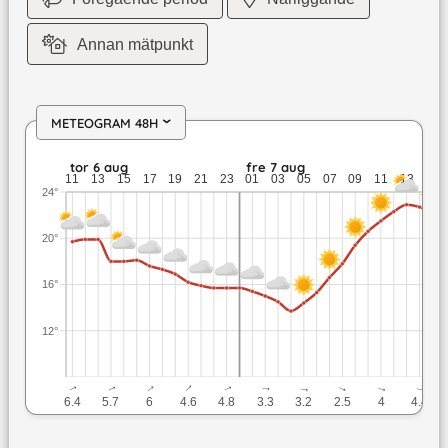
Annan mätpunkt
METEOGRAM 48H
›
tor 6 aug: 19,9 till 15,7 grader: ingen nederbörd: upp till 6,4
tor 6 aug
fre 7 aug
11
13
15
17
19
21
23
01
03
05
07
09
11
13
15
24°
20°
16°
12°
↓
↓
↓
↓
↓
↓
↓
↓
↓
↓
6.4
5.7
6
4.6
4.8
3.3
3.2
2.5
4
4.4