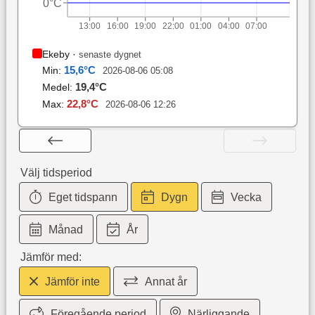
0°C
13:00
16:00
19:00
22:00
01:00
04:00
07:00
Ekeby
·
senaste dygnet
15,6
°C
Min:
2026-08-06 05:08
19,4
°C
Medel:
22,8
°C
Max:
2026-08-06 12:26
Välj tidsperiod
Eget tidspann
Dygn
Vecka
Månad
År
Jämför med:
Jämför inte
Annat år
Föregående period
Närliggande