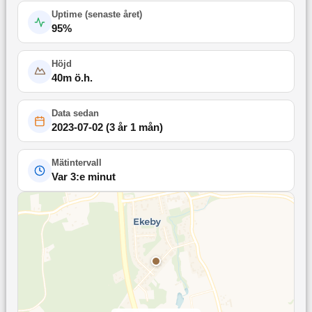
Uptime (
senaste året
)
95
%
Höjd
40
m ö.h.
Data sedan
2023-07-02
(
3 år 1 mån
)
Mätintervall
Var 3:e minut