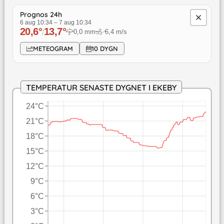
Prognos 24h
6 aug 10:34
–
7 aug 10:34
20,6
°
13,7
°
/
0,0
mm
6,4
m/s
↓
METEOGRAM
10 DYGN
TEMPERATUR SENASTE DYGNET I EKEBY
24°C
21°C
18°C
15°C
12°C
9°C
6°C
3°C