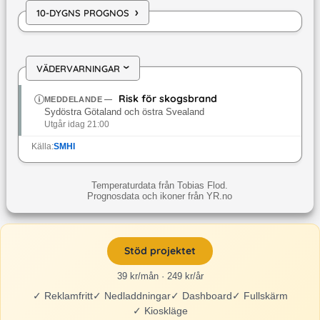
›
10-DYGNS PROGNOS
VÄDERVARNINGAR
›
Risk för skogsbrand
MEDDELANDE
—
Sydöstra Götaland och östra Svealand
Utgår idag 21:00
Källa:
SMHI
Temperaturdata från Tobias Flod.
Prognosdata och ikoner från YR.no
Stöd projektet
39 kr/mån · 249 kr/år
✓
Reklamfritt
✓
Nedladdningar
✓
Dashboard
✓
Fullskärm
✓
Kioskläge