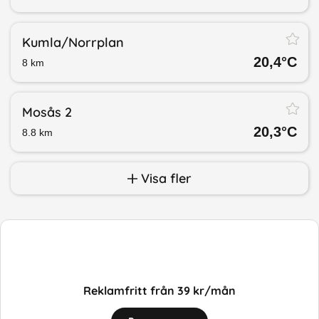
Kumla/​Norrplan
20,4
°C
8
km
Mosås 2
20,3
°C
8.8
km
Visa fler
Reklamfritt från 39 kr/mån