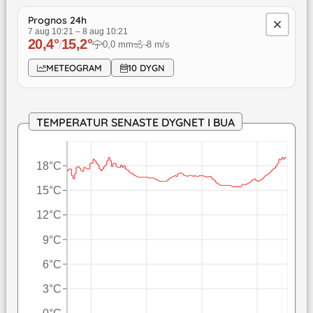
Prognos 24h
7 aug 10:21
–
8 aug 10:21
20,4
°
15,2
°
/
0,0
mm
8
m/s
↓
METEOGRAM
10 DYGN
TEMPERATUR SENASTE DYGNET I BUA
18°C
15°C
12°C
9°C
6°C
3°C