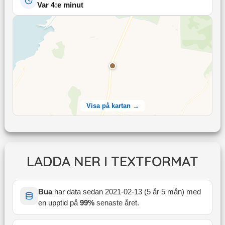
Var 4:e minut
Visa på kartan →
LADDA NER I TEXTFORMAT
Bua
har data sedan
2021-02-13
(
5 år 5 mån
) med
en upptid på
99
%
senaste året
.