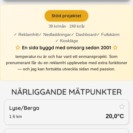
Stöd projektet
39 kr/mån · 249 kr/år
✓
Reklamfritt
✓
Nedladdningar
✓
Dashboard
✓
Fullskärm
✓
Kioskläge
En sida byggd med omsorg sedan 2001
temperatur.nu är och har varit ett enmansprojekt. Som
prenumerant får du en reklamfri upplevelse med extra funktioner
— och jag kan fortsätta utveckla sidan med passion.
NÄRLIGGANDE MÄTPUNKTER
Lyse/​Berga
20,0
°C
1.6
km