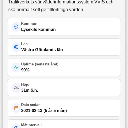
Trafikverkets vägväderinformationssystem VViS och
ska normalt sett ge tillförlitliga värden
Kommun
Lysekils kommun
Län
Västra Götalands län
Uptime (
senaste året
)
99
%
Höjd
31
m ö.h.
Data sedan
2021-02-13
(
5 år 5 mån
)
Mätintervall