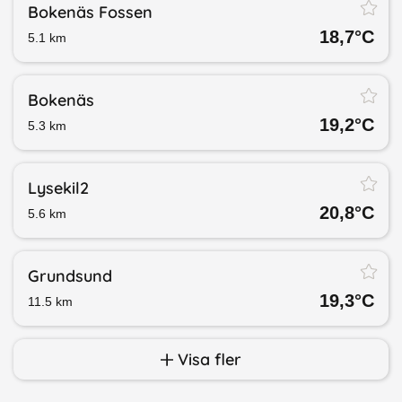
Bokenäs Fossen
18,7
°C
5.1
km
Bokenäs
19,2
°C
5.3
km
Lysekil2
20,8
°C
5.6
km
Grundsund
19,3
°C
11.5
km
Visa fler