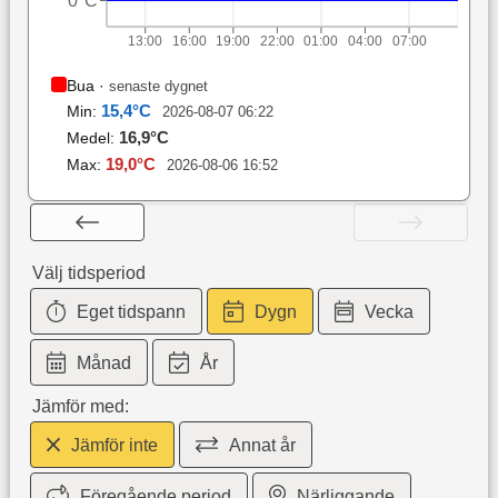
0°C
13:00
16:00
19:00
22:00
01:00
04:00
07:00
Bua
·
senaste dygnet
15,4
°C
Min:
2026-08-07 06:22
16,9
°C
Medel:
19,0
°C
Max:
2026-08-06 16:52
Välj tidsperiod
Eget tidspann
Dygn
Vecka
Månad
År
Jämför med:
Jämför inte
Annat år
Föregående period
Närliggande