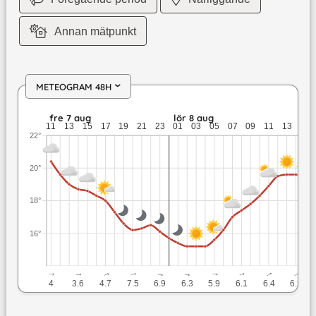
Annan mätpunkt
METEOGRAM 48H
›
fre 7 aug: 20,4 till 16,1 grader: ingen nederbörd: upp till 8 
fre 7 aug
lör 8 aug
11
13
15
17
19
21
23
01
03
05
07
09
11
13
15
22°
20°
18°
16°
↓
↓
↓
↓
↓
↓
↓
↓
↓
↓
4
3.6
4.7
7.5
6.9
6.3
5.9
6.1
6.4
6.5