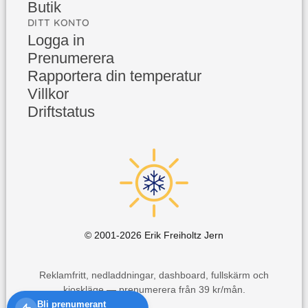
Butik
DITT KONTO
Logga in
Prenumerera
Rapportera din temperatur
Villkor
Driftstatus
© 2001-
2026
Erik Freiholtz Jern
Reklamfritt, nedladdningar, dashboard, fullskärm och
kioskläge — prenumerera från 39 kr/mån.
Bli prenumerant