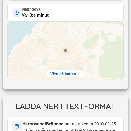
Mätintervall
Var 3:e minut
Visa på kartan →
LADDA NER I TEXTFORMAT
Härnösand/Brännan
har data sedan
2010-02-25
(
16 år 5 mån
) med en upptid på
93
%
senaste året
.