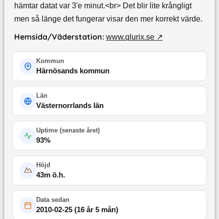
hämtar datat var 3'e minut.<br> Det blir lite krångligt
men så länge det fungerar visar den mer korrekt värde.
Hemsida/Väderstation:
www.qlurix.se
↗
Kommun
Härnösands kommun
Län
Västernorrlands län
Uptime (
senaste året
)
93
%
Höjd
43
m ö.h.
Data sedan
2010-02-25
(
16 år 5 mån
)