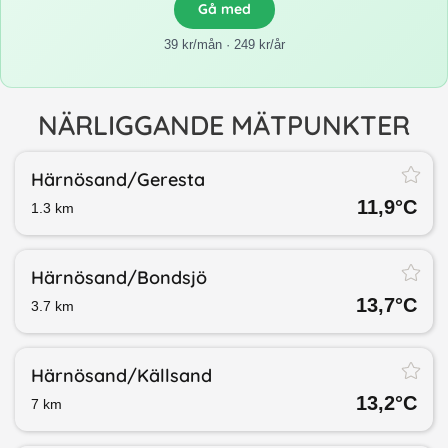
Gå med
39 kr/mån · 249 kr/år
NÄRLIGGANDE MÄTPUNKTER
Härnösand/​Geresta
11,9
°C
1.3
km
Härnösand/​Bondsjö
13,7
°C
3.7
km
Härnösand/​Källsand
13,2
°C
7
km