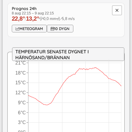
Prognos 24h
8 aug 22:15
–
9 aug 22:15
22,8
°
13,2
°
/
0,0
mm
5,8
m/s
↓
METEOGRAM
10 DYGN
TEMPERATUR SENASTE DYGNET I
HÄRNÖSAND/BRÄNNAN
21°C
18°C
15°C
12°C
9°C
6°C
3°C