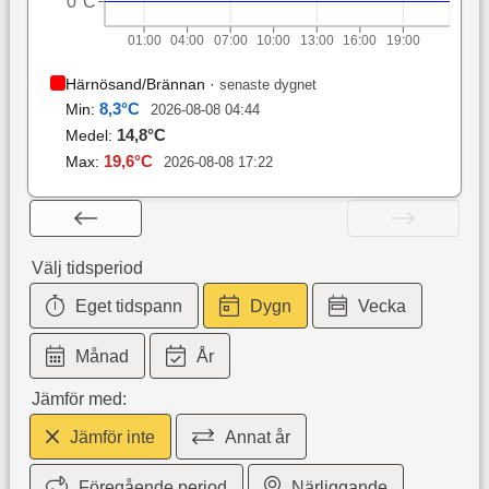
0°C
01:00
04:00
07:00
10:00
13:00
16:00
19:00
Härnösand/Brännan
·
senaste dygnet
8,3
°C
Min:
2026-08-08 04:44
14,8
°C
Medel:
19,6
°C
Max:
2026-08-08 17:22
Välj tidsperiod
Eget tidspann
Dygn
Vecka
Månad
År
Jämför med:
Jämför inte
Annat år
Föregående period
Närliggande