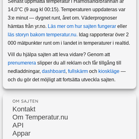
Senast uppmätta temperatur i Härnösand/Brännan är
14,0°C (9 aug kl 00:15). Temperaturen uppdateras var
3:e minut — dygnet runt, året om.
Väderprognoser
hämtas från yr.no.
Läs mer om hur sajten fungerar
eller
läs storyn bakom temperatur.nu.
Idag rapporterar över 2
000 mätpunkter runt om i landet in temperaturer i realtid.
Vill du hjälpa sajten att leva vidare? Genom att
prenumerera
slipper du all reklam och får tillgång till
nedladdningar,
dashboard
,
fullskärm
och
kioskläge
—
och du gör det möjligt att fortsätta utveckla sajten.
OM SAJTEN
Kontakt
Om Temperatur.nu
API
Appar