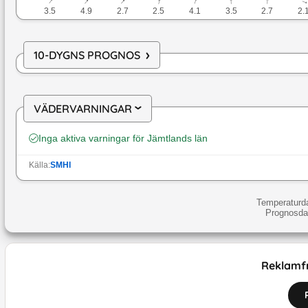
↓
↓
↓
↓
↓
↓
↓
3.5
4.9
2.7
2.5
4.1
3.5
2.7
2.
›
10-DYGNS PROGNOS
VÄDERVARNINGAR
›
Inga aktiva varningar för
Jämtlands län
Källa:
SMHI
Temperaturda
Prognosdat
Reklamfr