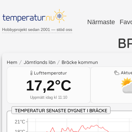
Närmaste
Favo
Hobbyprojekt sedan 2001 — stöd oss
B
Hem
/
Jämtlands län
/
Bräcke kommun
Aktue
Lufttemperatur
17,2
°C
Uppmätt idag kl 11:10
TEMPERATUR SENASTE DYGNET I BRÄCKE
21°C
18°C