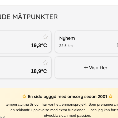
NDE MÄTPUNKTER
Nyhem
19,3
°C
22.5
km
Visa fler
18,9
°C
En sida byggd med omsorg sedan 2001
temperatur.nu är och har varit ett enmansprojekt. Som prenumerant
en reklamfri upplevelse med extra funktioner — och jag kan forts
utveckla sidan med passion.
äge