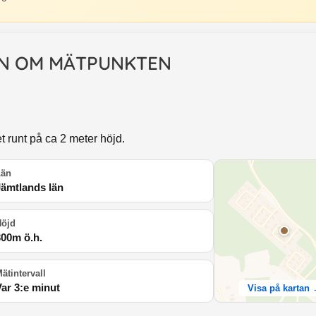
N OM MÄTPUNKTEN
t runt på ca 2 meter höjd.
Län
Jämtlands län
Höjd
300
m ö.h.
ätintervall
Var 3:e minut
Visa på kartan