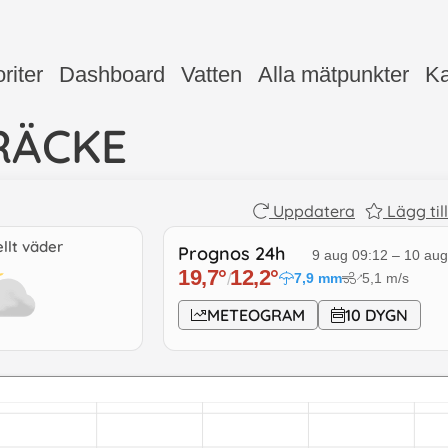
riter
Dashboard
Vatten
Alla mätpunkter
Ka
RÄCKE
Uppdatera
Lägg til
llt väder
Prognos 24h
9 aug 09:12
–
10 aug
19,7
°
12,2
°
7,9
mm
5,1
m/s
↓
/
METEOGRAM
10 DYGN