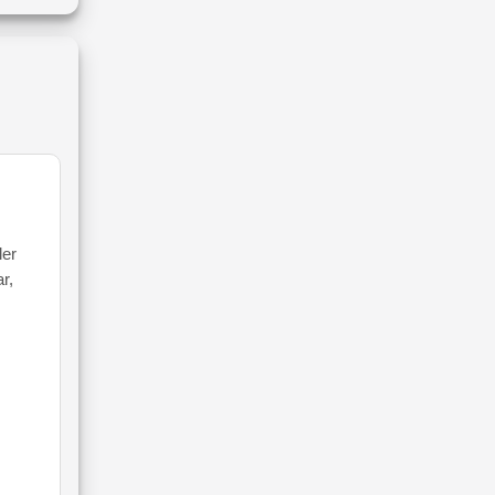
ler
r,