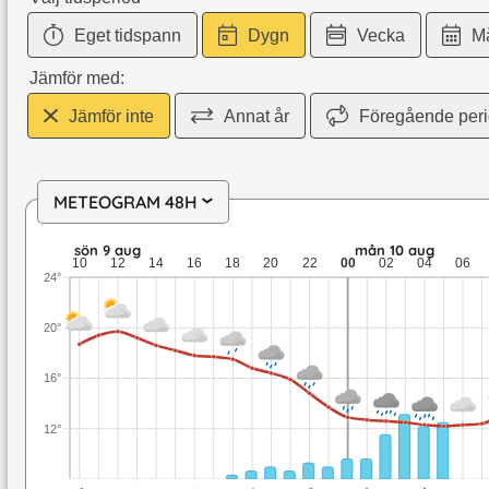
Eget tidspann
Dygn
Vecka
M
Jämför med:
Jämför inte
Annat år
Föregående per
METEOGRAM 48H
›
sön 9 aug: 19,7 till 13,7 grader: 1,5 mm nederbörd: upp till 5
sön 9 aug
mån 10 aug
10
12
14
16
18
20
22
00
02
04
06
24°
20°
16°
12°