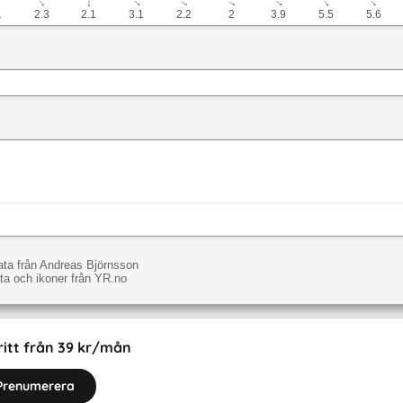
↓
↓
↓
↓
↓
↓
↓
↓
↓
1
2.3
2.1
3.1
2.2
2
3.9
5.5
5.6
ta från Andreas Björnsson
a och ikoner från YR.no
itt från 39 kr/mån
Prenumerera