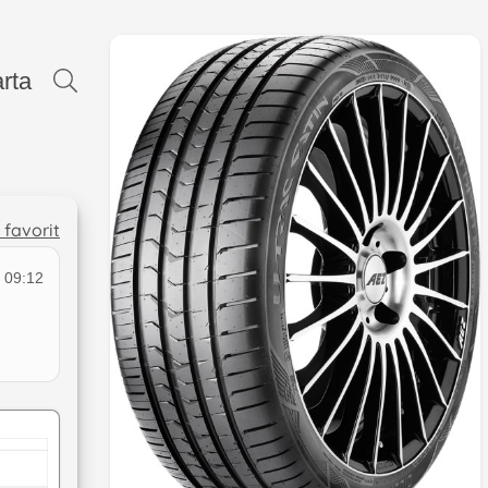
rta
l favorit
 09:12