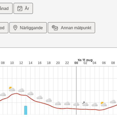
ånad
År
iod
Närliggande
Annan mätpunkt
,1 meter per sekund vind. mån 10 aug: 15 till 10 grader: 7,3 mm ne
tis 11 aug
08
10
12
14
16
18
20
22
00
02
04
06
08