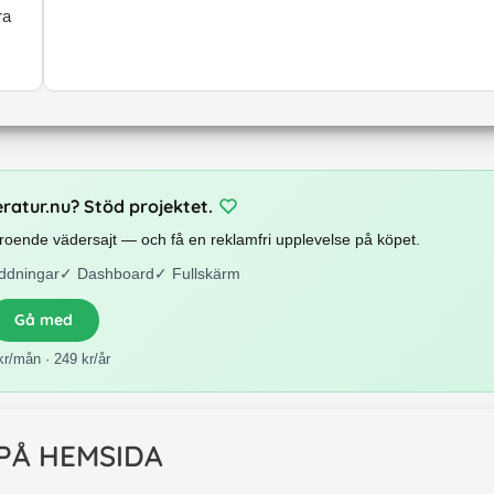
ra
eratur.nu? Stöd projektet.
beroende vädersajt — och få en reklamfri upplevelse på köpet.
ddningar
✓
Dashboard
✓
Fullskärm
Gå med
kr/mån · 249 kr/år
 PÅ HEMSIDA