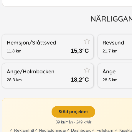
NÄRLIGGA
Hemsjön/​Slåttsved
Revsund
15,3
°C
11.8
km
21.7
km
Ånge/​Holmbacken
Ånge
18,2
°C
28.3
km
28.5
km
Stöd projektet
39 kr/mån · 249 kr/år
✓
Reklamfritt
✓
Nedladdningar
✓
Dashboard
✓
Fullskärm
✓
Kioskl