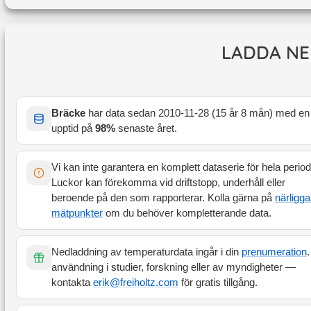
LADDA NE
Bräcke
har data sedan
2010-11-28
(
15 år 8 mån
) med en
upptid på
98
%
senaste året
.
Vi kan inte garantera en komplett dataserie för hela perio
Luckor kan förekomma vid driftstopp, underhåll eller
beroende på den som rapporterar. Kolla gärna på
närligg
mätpunkter
om du behöver kompletterande data.
Nedladdning av temperaturdata ingår i din
prenumeration
.
användning i studier, forskning eller av myndigheter —
kontakta
erik@freiholtz.com
för gratis tillgång.