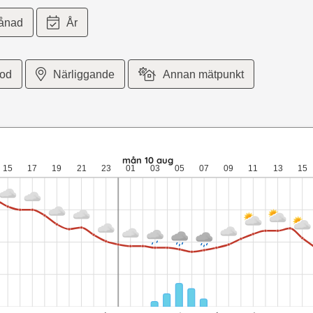
ånad
År
iod
Närliggande
Annan mätpunkt
5 meter per sekund vind. sön 9 aug: 21,1 till 11,4 grader: ingen n
mån 10 aug
15
17
19
21
23
01
03
05
07
09
11
13
15