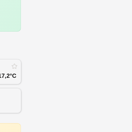
17,2
°C