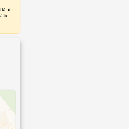
 får du
ätta