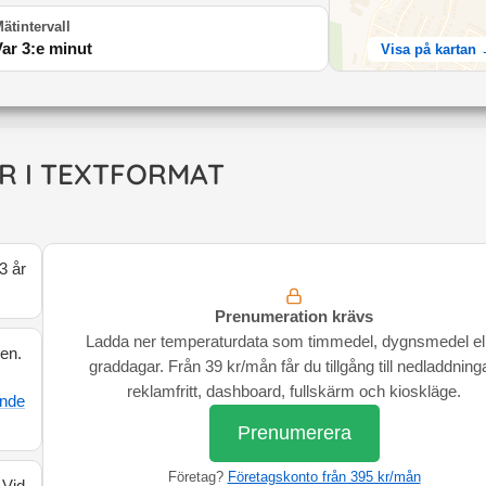
ätintervall
Var 3:e minut
Visa på kartan
R I TEXTFORMAT
3 år
Prenumeration krävs
Ladda ner temperaturdata som timmedel, dygnsmedel el
den.
graddagar. Från 39 kr/mån får du tillgång till nedladdninga
reklamfritt, dashboard, fullskärm och kioskläge.
ande
Prenumerera
Företag?
Företagskonto från 395 kr/mån
 Vid