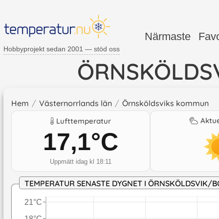
Närmaste
Favo
Hobbyprojekt sedan 2001 — stöd oss
ÖRNSKÖLDS
Hem
/
Västernorrlands län
/
Örnsköldsviks kommun
Aktue
Lufttemperatur
17,1
°C
Uppmätt idag kl 18:11
TEMPERATUR SENASTE DYGNET I ÖRNSKÖLDSVIK/
21°C
18°C