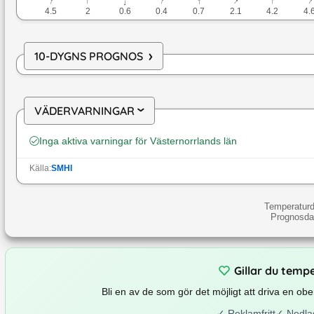
↓
↓
↓
↓
↓
↓
↓
↓
4.5
2
0.6
0.4
0.7
2.1
4.2
4.
›
10-DYGNS PROGNOS
VÄDERVARNINGAR
›
Inga aktiva varningar för
Västernorrlands län
Källa:
SMHI
Temperaturd
Prognosdat
Gillar du temp
Bli en av de som gör det möjligt att driva en o
✓
Reklamfritt
✓
Nedla