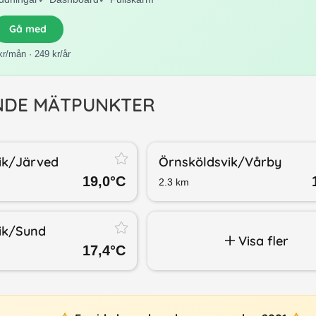
Gå med
kr/mån · 249 kr/år
NDE MÄTPUNKTER
ik/​Järved
Örnsköldsvik/​Vårby
19,0
°C
2.3
km
ik/​Sund
Visa fler
17,4
°C