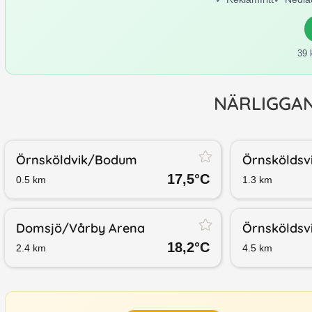
39 
NÄRLIGGA
Örnsköldvik/​Bodum
Örnsköldsv
17,5
°C
0.5
km
1.3
km
Domsjö/​Vårby Arena
Örnsköldsv
18,2
°C
2.4
km
4.5
km