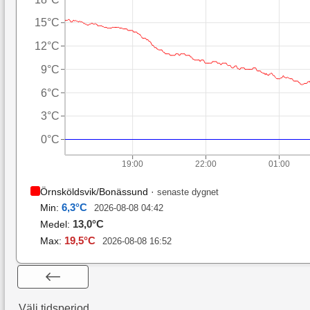
15°C
12°C
9°C
6°C
3°C
0°C
19:00
22:00
01:00
Örnsköldsvik/Bonässund
·
senaste dygnet
6,3
°C
Min:
2026-08-08 04:42
13,0
°C
Medel:
19,5
°C
Max:
2026-08-08 16:52
Välj tidsperiod