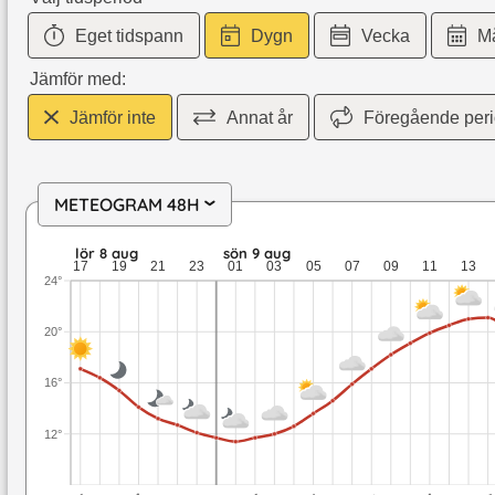
Eget tidspann
Dygn
Vecka
M
Jämför med:
Jämför inte
Annat år
Föregående per
METEOGRAM 48H
›
lör 8 aug: 17,1 till 12,1 grader: ingen nederbörd: upp till 4,
lör 8 aug
sön 9 aug
17
19
21
23
01
03
05
07
09
11
13
24°
20°
16°
12°