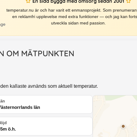
En sida byggd med omsorg sedan 2001
temperatur.nu är och har varit ett enmansprojekt. Som prenumerant
en reklamfri upplevelse med extra funktioner — och jag kan forts
utveckla sidan med passion.
äge
N OM MÄTPUNKTEN
 den kallaste avnänds som aktuell temperatur.
Län
Västernorrlands län
Höjd
35
m ö.h.