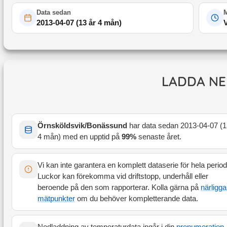
Data sedan
M
2013-04-07
(
13 år 4 mån
)
LADDA NE
Örnsköldsvik/Bonässund
har data sedan
2013-04-07
(
1
4 mån
) med en upptid på
99
%
senaste året
.
Vi kan inte garantera en komplett dataserie för hela perio
Luckor kan förekomma vid driftstopp, underhåll eller
beroende på den som rapporterar. Kolla gärna på
närligg
mätpunkter
om du behöver kompletterande data.
Nedladdning av temperaturdata ingår i din
prenumeration
.