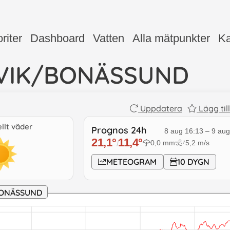
riter
Dashboard
Vatten
Alla mätpunkter
Ka
VIK/BONÄSSUND
Uppdatera
Lägg til
llt väder
Prognos 24h
8 aug 16:13
–
9 aug
21,1
°
11,4
°
0,0
mm
5,2
m/s
↓
/
METEOGRAM
10 DYGN
BONÄSSUND