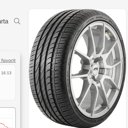
rta
l favorit
 16:13