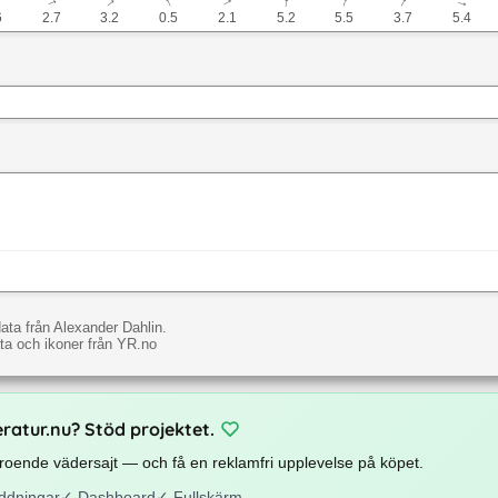
↓
↓
↓
↓
↓
↓
↓
↓
6
2.7
3.2
0.5
2.1
5.2
5.5
3.7
5.4
ata från Alexander Dahlin.
a och ikoner från YR.no
eratur.nu? Stöd projektet.
beroende vädersajt — och få en reklamfri upplevelse på köpet.
ddningar
✓
Dashboard
✓
Fullskärm