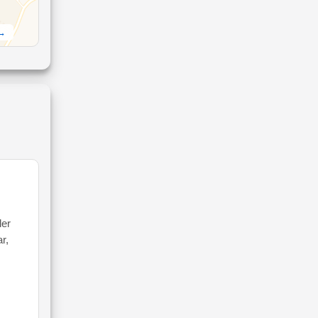
 →
ler
r,