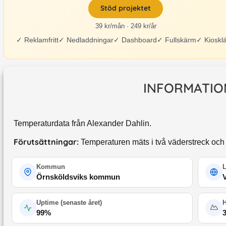
Stöd projektet
39 kr/mån · 249 kr/år
✓
Reklamfritt
✓
Nedladdningar
✓
Dashboard
✓
Fullskärm
✓
Kioskl
INFORMATIO
Temperaturdata från Alexander Dahlin.
Förutsättningar:
Temperaturen mäts i två väderstreck och
Kommun
Örnsköldsviks kommun
Uptime (
senaste året
)
99
%