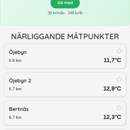
Gå med
39 kr/mån · 249 kr/år
NÄRLIGGANDE MÄTPUNKTER
Öjebyn
11,7
°C
5.8
km
Öjebyn 2
12,9
°C
6.7
km
Bertnäs
12,3
°C
6.7
km