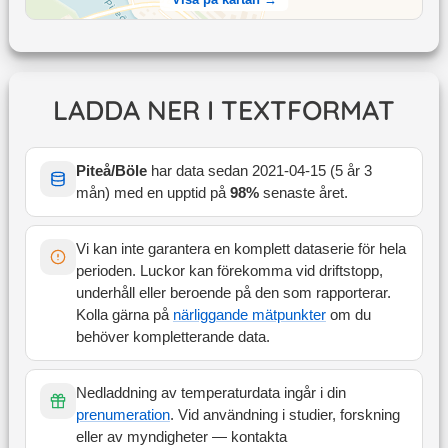
LADDA NER I TEXTFORMAT
Piteå/Böle
har data sedan
2021-04-15
(
5 år 3
mån
) med en upptid på
98
%
senaste året
.
Vi kan inte garantera en komplett dataserie för hela
perioden. Luckor kan förekomma vid driftstopp,
underhåll eller beroende på den som rapporterar.
Kolla gärna på
närliggande mätpunkter
om du
behöver kompletterande data.
Nedladdning av temperaturdata ingår i din
prenumeration
. Vid användning i studier, forskning
eller av myndigheter — kontakta