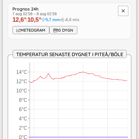
Prognos 24h
7 aug 02:58
–
8 aug 02:58
12,6
°
10,5
°
/
5,7
mm
6,6
m/s
↓
METEOGRAM
10 DYGN
TEMPERATUR SENASTE DYGNET I PITEÅ/BÖLE
14°C
12°C
10°C
8°C
6°C
4°C
2°C
0°C