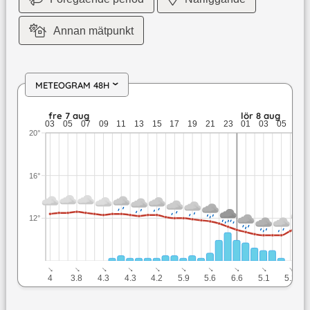
Annan mätpunkt
METEOGRAM 48H
›
fre 7 aug: 12,6 till 11,2 grader: 3,7 mm nederbörd: upp till 5
fre 7 aug
lör 8 aug
03
05
07
09
11
13
15
17
19
21
23
01
03
05
07
20°
16°
12°
↓
↓
↓
↓
↓
↓
↓
↓
↓
↓
4
3.8
4.3
4.3
4.2
5.9
5.6
6.6
5.1
5.2