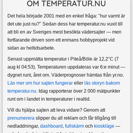
OM TEMPERATUR.NU
Det hela började 2001 med en enkel fråga: "hur varmt är
det ute just nu?" Sedan dess har temperatur.nu vuxit till
att bli en av Sveriges mest besökta vädersajter — men
fortfarande driven som ett enmans hobbyprojekt vid
sidan av heltidsarbete.
Senast uppmätta temperatur i Piteå/Böle är 12,2°C (7
aug kl 04:53). Temperaturen uppdateras var 6:e minut —
dygnet runt, året om.
Väderprognoser hämtas från yr.no.
Läs mer om hur sajten fungerar
eller
läs storyn bakom
temperatur.nu.
Idag rapporterar över 2 000 mätpunkter
runt om i landet in temperaturer i realtid.
Vill du hjälpa sajten att leva vidare? Genom att
prenumerera
slipper du all reklam och får tillgång till
nedladdningar,
dashboard
,
fullskärm
och
kioskläge
—