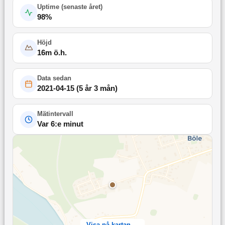
Uptime (
senaste året
)
98
%
Höjd
16
m ö.h.
Data sedan
2021-04-15
(
5 år 3 mån
)
Mätintervall
Var 6:e minut
Visa på kartan →