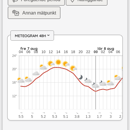
Annan mätpunkt
METEOGRAM 48H
›
fre 7 aug: 20,5 till 14 grader: ingen nederbörd: upp till 5,7 
fre 7 aug
lör 8 aug
04
06
08
10
12
14
16
18
20
22
00
02
04
06
08
24°
20°
16°
12°
↓
↓
↓
↓
↓
↓
↓
↓
↓
↓
5.5
5
5.2
5.3
5.1
3.8
1.3
1.7
3
2.9