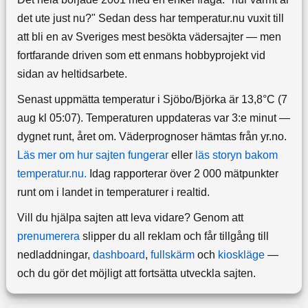
det ute just nu?" Sedan dess har temperatur.nu vuxit till
att bli en av Sveriges mest besökta vädersajter — men
fortfarande driven som ett enmans hobbyprojekt vid
sidan av heltidsarbete.
Senast uppmätta temperatur i Sjöbo/Björka är 13,8°C (7
aug kl 05:07). Temperaturen uppdateras var 3:e minut —
dygnet runt, året om.
Väderprognoser hämtas från yr.no.
Läs mer om hur sajten fungerar
eller
läs storyn bakom
temperatur.nu.
Idag rapporterar över 2 000 mätpunkter
runt om i landet in temperaturer i realtid.
Vill du hjälpa sajten att leva vidare? Genom att
prenumerera
slipper du all reklam och får tillgång till
nedladdningar,
dashboard
,
fullskärm
och
kioskläge
—
och du gör det möjligt att fortsätta utveckla sajten.