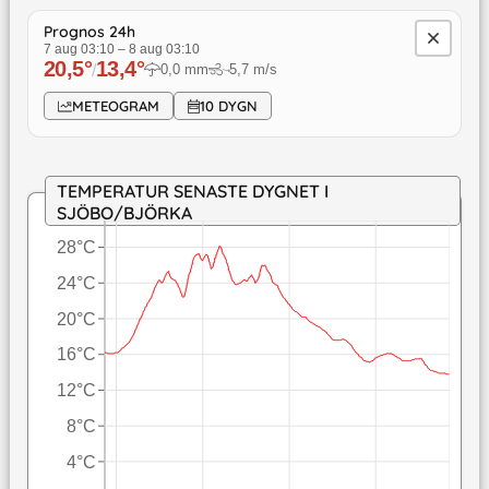
Prognos 24h
7 aug 03:10
–
8 aug 03:10
20,5
°
13,4
°
/
0,0
mm
5,7
m/s
↓
METEOGRAM
10 DYGN
TEMPERATUR SENASTE DYGNET I
SJÖBO/BJÖRKA
28°C
24°C
20°C
16°C
12°C
8°C
4°C