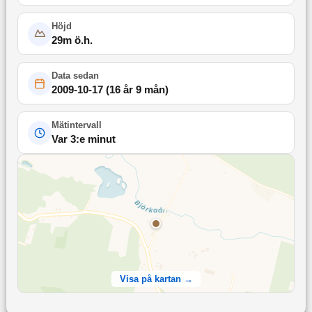
Höjd
29
m ö.h.
Data sedan
2009-10-17
(
16 år 9 mån
)
Mätintervall
Var 3:e minut
Visa på kartan →