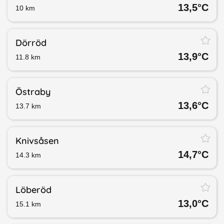
13,5
°C
10
km
Dörröd
13,9
°C
11.8
km
Östraby
13,6
°C
13.7
km
Knivsåsen
14,7
°C
14.3
km
Löberöd
13,0
°C
15.1
km