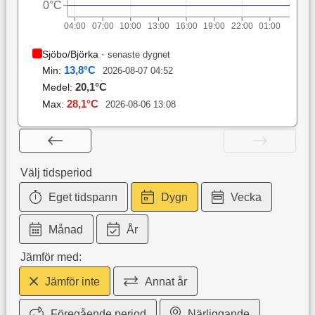
0°C
04:00
07:00
10:00
13:00
16:00
19:00
22:00
01:00
Sjöbo/Björka
·
senaste dygnet
13,8
°C
Min:
2026-08-07 04:52
20,1
°C
Medel:
28,1
°C
Max:
2026-08-06 13:08
Välj tidsperiod
Eget tidspann
Dygn
Vecka
Månad
År
Jämför med:
Jämför inte
Annat år
Föregående period
Närliggande