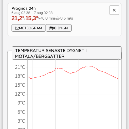
Prognos 24h
6 aug 02:38
–
7 aug 02:38
21,2
°
15,3
°
/
0,0
mm
8,6
m/s
↓
METEOGRAM
10 DYGN
TEMPERATUR SENASTE DYGNET I
MOTALA/BERGSÄTTER
21°C
18°C
15°C
12°C
9°C
6°C
3°C