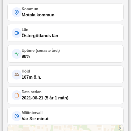
Kommun
Motala kommun
Län
Östergötlands län
Uptime (
senaste året
)
98
%
Höjd
107
m ö.h.
Data sedan
2021-06-21
(
5 år 1 mån
)
Mätintervall
Var 3:e minut