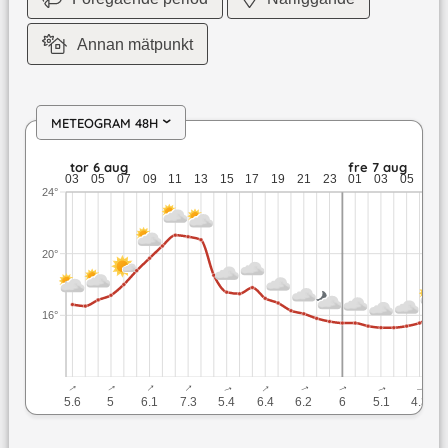
Annan mätpunkt
METEOGRAM 48H
›
tor 6 aug: 21,2 till 15,6 grader: ingen nederbörd: upp till 8,6
tor 6 aug
fre 7 aug
03
05
07
09
11
13
15
17
19
21
23
01
03
05
07
24°
20°
16°
↓
↓
↓
↓
↓
↓
↓
↓
↓
↓
5.6
5
6.1
7.3
5.4
6.4
6.2
6
5.1
4.3