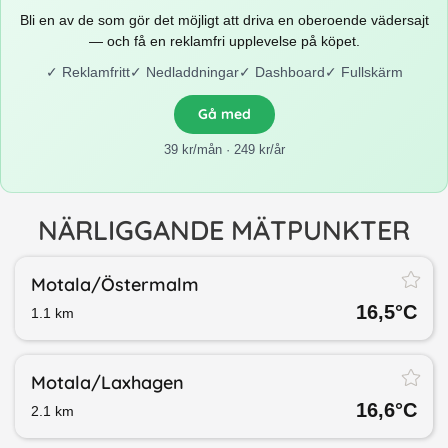
Bli en av de som gör det möjligt att driva en oberoende vädersajt
— och få en reklamfri upplevelse på köpet.
✓
Reklamfritt
✓
Nedladdningar
✓
Dashboard
✓
Fullskärm
Gå med
39 kr/mån · 249 kr/år
NÄRLIGGANDE MÄTPUNKTER
Motala/​Östermalm
16,5
°C
1.1
km
Motala/​Laxhagen
16,6
°C
2.1
km