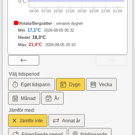
0°C
04:00
07:00
10:00
13:00
16:00
19:00
22:00
01:00
Motala/Bergsätter
·
senaste dygnet
17,1
°C
Min:
2026-08-05 05:32
19,3
°C
Medel:
21,4
°C
Max:
2026-08-05 20:10
Välj tidsperiod
Eget tidspann
Dygn
Vecka
Månad
År
Jämför med:
Jämför inte
Annat år
Föregående period
Närliggande