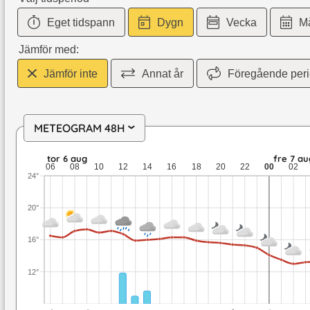
Eget tidspann
Dygn
Vecka
M
Jämför med:
Jämför inte
Annat år
Föregående per
METEOGRAM 48H
›
tor 6 aug: 17,3 till 15 grader: 2 mm nederbörd: upp till 7 mete
tor 6 aug
fre 7 au
06
08
10
12
14
16
18
20
22
00
02
24°
20°
16°
12°