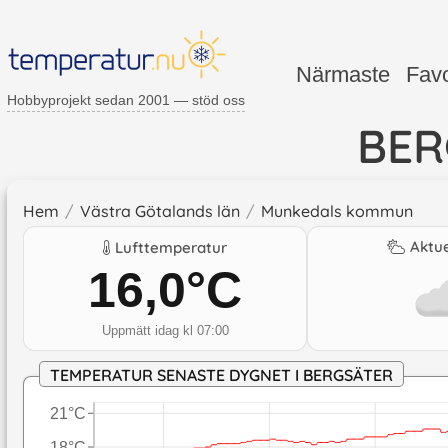
Närmaste
Favo
Hobbyprojekt sedan 2001 — stöd oss
BER
Hem
/
Västra Götalands län
/
Munkedals kommun
Aktue
Lufttemperatur
16,0
°C
Uppmätt idag kl 07:00
TEMPERATUR SENASTE DYGNET I BERGSÄTER
21°C
18°C