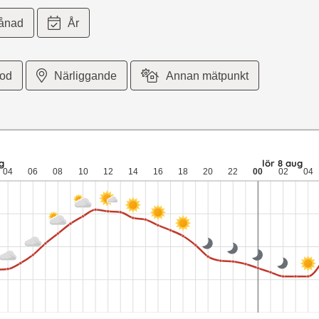
ånad
År
iod
Närliggande
Annan mätpunkt
r per sekund vind. fre 7 aug: 20,5 till 13 grader: ingen nederbörd
g
lör 8 aug
04
06
08
10
12
14
16
18
20
22
00
02
04