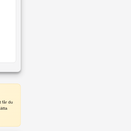
 får du
ätta