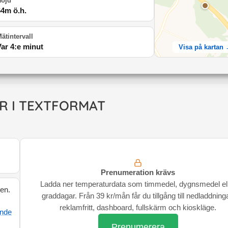
Höjd
64
m ö.h.
ätintervall
Var 4:e minut
Visa på kartan
R I TEXTFORMAT
Prenumeration krävs
Ladda ner temperaturdata som timmedel, dygnsmedel el
den.
graddagar. Från 39 kr/mån får du tillgång till nedladdninga
reklamfritt, dashboard, fullskärm och kioskläge.
ande
Prenumerera