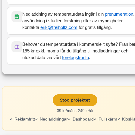
Nedladdning av temperaturdata ingår i din
prenumeration
.
användning i studier, forskning eller av myndigheter —
kontakta
erik@freiholtz.com
för gratis tillgång.
Behöver du temperaturdata i kommersiellt syfte? Från ba
195 kr exkl. moms får du tillgång till nedladdningar och
utökad data via vårt
företagskonto
.
Stöd projektet
39 kr/mån · 249 kr/år
✓
Reklamfritt
✓
Nedladdningar
✓
Dashboard
✓
Fullskärm
✓
Kioskl