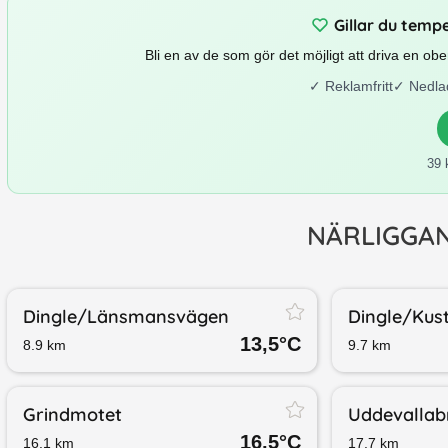
Gillar du temp
Bli en av de som gör det möjligt att driva en o
✓
Reklamfritt
✓
Nedla
39 
NÄRLIGGA
Dingle/​Länsmansvägen
Dingle/​Ku
13,5
°C
8.9
km
9.7
km
Grindmotet
Uddevallab
16,5
°C
16.1
km
17.7
km