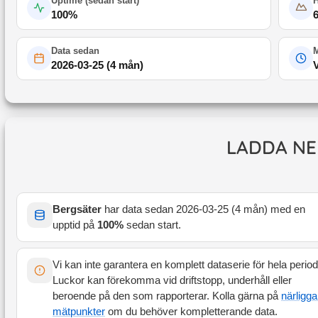
Uptime (
sedan start
)
100
%
Data sedan
M
2026-03-25
(
4 mån
)
LADDA NE
Bergsäter
har data sedan
2026-03-25
(
4 mån
) med en
upptid på
100
%
sedan start
.
Vi kan inte garantera en komplett dataserie för hela perio
Luckor kan förekomma vid driftstopp, underhåll eller
beroende på den som rapporterar. Kolla gärna på
närligg
mätpunkter
om du behöver kompletterande data.