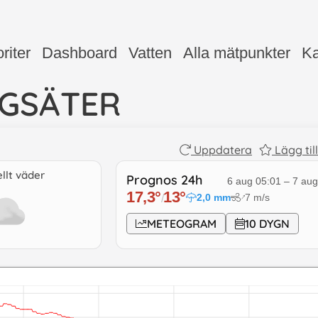
riter
Dashboard
Vatten
Alla mätpunkter
Ka
GSÄTER
Uppdatera
Lägg til
llt väder
Prognos 24h
6 aug 05:01
–
7 aug
17,3
°
13
°
2,0
mm
7
m/s
↓
/
METEOGRAM
10 DYGN