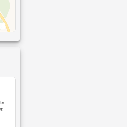
 →
ler
r,