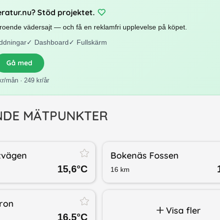
eratur.nu? Stöd projektet.
beroende vädersajt — och få en reklamfri upplevelse på köpet.
ddningar
✓
Dashboard
✓
Fullskärm
Gå med
kr/mån · 249 kr/år
NDE MÄTPUNKTER
stvägen
Bokenäs Fossen
15,6
°C
16
km
ron
Visa fler
16,5
°C