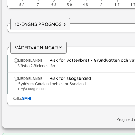
↓
↓
↓
↓
↓
↓
↓
↓
5.8
7
6.3
5.9
4.6
3
1.7
1.
›
10-DYGNS PROGNOS
VÄDERVARNINGAR
›
Risk för vattenbrist - Grundvatten och v
MEDDELANDE
—
Västra Götalands län
Risk för skogsbrand
MEDDELANDE
—
Sydöstra Götaland och östra Svealand
Utgår idag 21:00
Källa:
SMHI
Prognosdat