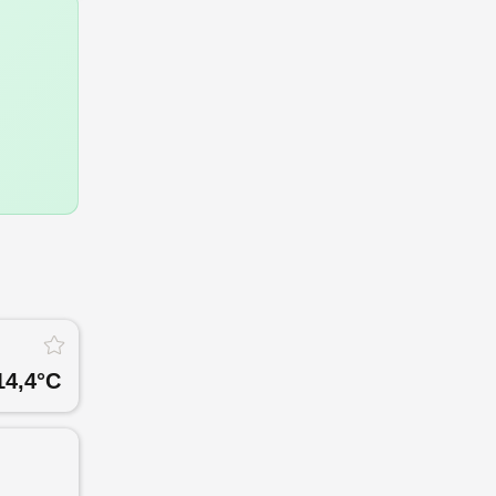
14,4
°C