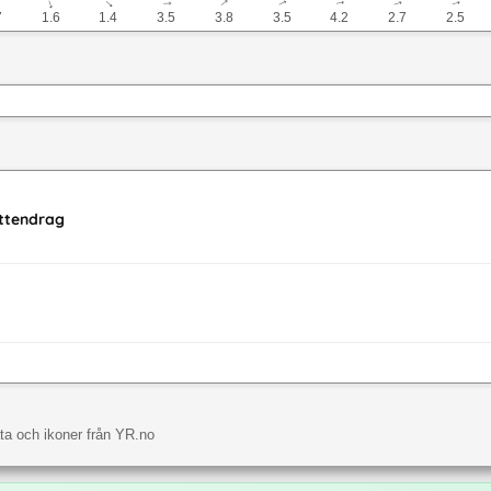
↓
↓
↓
↓
↓
↓
↓
↓
7
1.6
1.4
3.5
3.8
3.5
4.2
2.7
2.5
attendrag
a och ikoner från YR.no