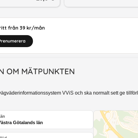
itt från 39 kr/mån
Prenumerera
N OM MÄTPUNKTEN
ägväderinformationssystem VViS och ska normalt sett ge tillförli
Län
Västra Götalands län