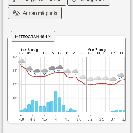
Annan mätpunkt
METEOGRAM 48H
›
tor 6 aug: 14,6 till 12,3 grader: 10,6 mm nederbörd: upp till 
tor 6 aug
fre 7 aug
07
09
11
13
15
17
19
21
23
01
03
05
07
09
11
16°
14°
12°
10°
↓
↓
↓
↓
↓
↓
↓
↓
↓
↓
4.8
4.3
4.6
4
4.8
3.6
3.2
3.5
3.4
3.8