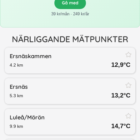
Gå med
39 kr/mån · 249 kr/år
NÄRLIGGANDE MÄTPUNKTER
Ersnäskammen
12,9
°C
4.2
km
Ersnäs
13,2
°C
5.3
km
Luleå/​Mörön
14,7
°C
9.9
km