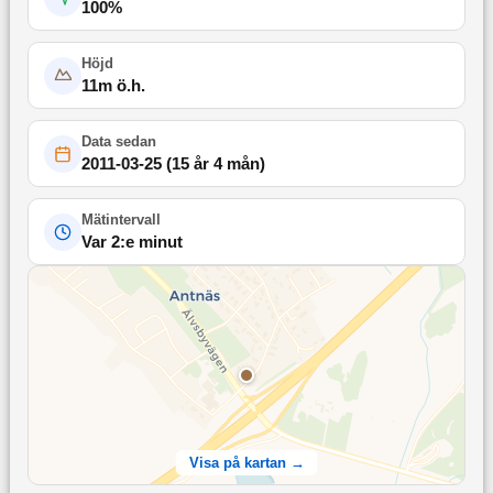
100
%
Höjd
11
m ö.h.
Data sedan
2011-03-25
(
15 år 4 mån
)
Mätintervall
Var 2:e minut
Visa på kartan →