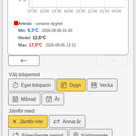
07:00
10:00
13:00
16:00
19:00
22:00
01:00
04:00
Antnäs
·
senaste dygnet
6,3
°C
Min:
2026-08-06 01:40
12,6
°C
Medel:
17,0
°C
Max:
2026-08-05 13:52
Välj tidsperiod
Eget tidspann
Dygn
Vecka
Månad
År
Jämför med:
Jämför inte
Annat år
Föregående period
Närliggande