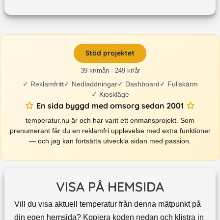
Stöd projektet
39 kr/mån · 249 kr/år
✓
Reklamfritt
✓
Nedladdningar
✓
Dashboard
✓
Fullskärm
✓
Kioskläge
En sida byggd med omsorg sedan 2001
temperatur.nu är och har varit ett enmansprojekt. Som
prenumerant får du en reklamfri upplevelse med extra funktioner
— och jag kan fortsätta utveckla sidan med passion.
VISA PÅ HEMSIDA
Vill du visa aktuell temperatur från denna mätpunkt på
din egen hemsida? Kopiera koden nedan och klistra in