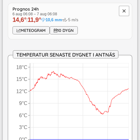
Prognos 24h
6 aug 06:08
–
7 aug 06:08
14,6
°
11,9
°
/
10,6
mm
5
m/s
↓
METEOGRAM
10 DYGN
TEMPERATUR SENASTE DYGNET I ANTNÄS
18°C
15°C
12°C
9°C
6°C
3°C
0°C