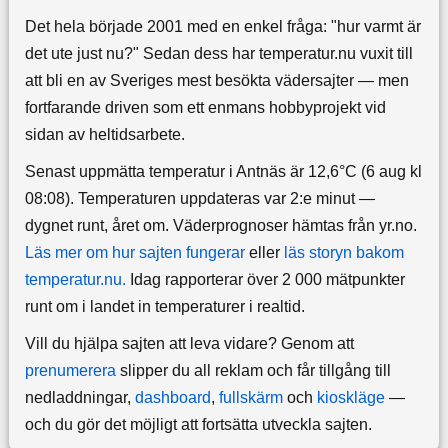
Det hela började 2001 med en enkel fråga: "hur varmt är
det ute just nu?" Sedan dess har temperatur.nu vuxit till
att bli en av Sveriges mest besökta vädersajter — men
fortfarande driven som ett enmans hobbyprojekt vid
sidan av heltidsarbete.
Senast uppmätta temperatur i Antnäs är 12,6°C (6 aug kl
08:08). Temperaturen uppdateras var 2:e minut —
dygnet runt, året om.
Väderprognoser hämtas från yr.no.
Läs mer om hur sajten fungerar
eller
läs storyn bakom
temperatur.nu.
Idag rapporterar över 2 000 mätpunkter
runt om i landet in temperaturer i realtid.
Vill du hjälpa sajten att leva vidare? Genom att
prenumerera
slipper du all reklam och får tillgång till
nedladdningar,
dashboard
,
fullskärm
och
kioskläge
—
och du gör det möjligt att fortsätta utveckla sajten.