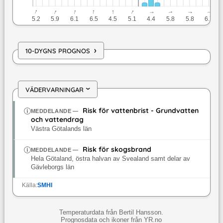
↓
↓
↓
↓
↓
↓
↓
↓
↓
↓
5.2
5.9
6.1
6.5
4.5
5.1
4.4
5.8
5.8
6.7
›
10-DYGNS PROGNOS
VÄDERVARNINGAR
›
Risk för vattenbrist - Grundvatten
MEDDELANDE
—
och vattendrag
Västra Götalands län
Risk för skogsbrand
MEDDELANDE
—
Hela Götaland, östra halvan av Svealand samt delar av
Gävleborgs län
Källa:
SMHI
Temperaturdata från Bertil Hansson.
Prognosdata och ikoner från YR.no