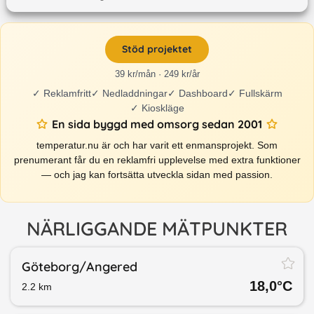
Stöd projektet
39 kr/mån · 249 kr/år
✓
Reklamfritt
✓
Nedladdningar
✓
Dashboard
✓
Fullskärm
✓
Kioskläge
En sida byggd med omsorg sedan 2001
temperatur.nu är och har varit ett enmansprojekt. Som
prenumerant får du en reklamfri upplevelse med extra funktioner
— och jag kan fortsätta utveckla sidan med passion.
NÄRLIGGANDE MÄTPUNKTER
Göteborg/​Angered
18,0
°C
2.2
km