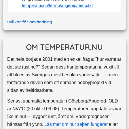
temperatur.nu/termo/
angered
/temp.txt
Villkor för användning
OM TEMPERATUR.NU
Det hela började 2001 med en enkel fråga: "hur varmt är
det ute just nu?" Sedan dess har temperatur.nu vuxit till
att bli en av Sveriges mest besökta vädersajter — men
fortfarande driven som ett enmans hobbyprojekt vid
sidan av heltidsarbete.
Senast uppmätta temperatur i Göteborg/Angered- OLD
är N/A°C (20 okt kl 09:08). Temperaturen uppdateras var
5:e minut — dygnet runt, året om.
Väderprognoser
hämtas från yr.no.
Läs mer om hur sajten fungerar
eller