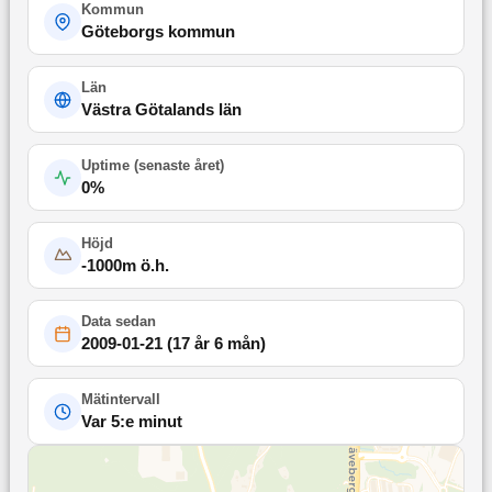
Kommun
Göteborgs kommun
Län
Västra Götalands län
Uptime (
senaste året
)
0
%
Höjd
-1000
m ö.h.
Data sedan
2009-01-21
(
17 år 6 mån
)
Mätintervall
Var 5:e minut