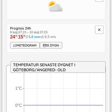
Prognos 24h
9 aug 07:23
–
10 aug 07:23
24
°
15
°
↓
/
1,0
mm
6,5
m/s
METEOGRAM
10 DYGN
TEMPERATUR SENASTE DYGNET I
GÖTEBORG/ANGERED- OLD
1°C
0°C