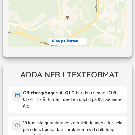
Visa på kartan →
LADDA NER I TEXTFORMAT
Göteborg/Angered- OLD
har data sedan
2009-
01-21
(
17 år 6 mån
) med en upptid på
0
%
senaste
året
.
Vi kan inte garantera en komplett dataserie för hela
perioden. Luckor kan förekomma vid driftstopp,