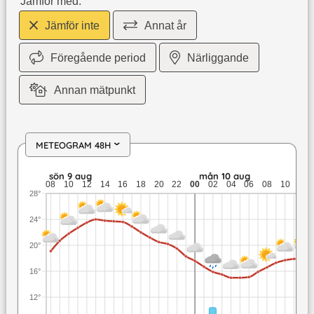
Jämför med:
Jämför inte
Annat år
Föregående period
Närliggande
Annan mätpunkt
METEOGRAM 48H
›
sön 9 aug: 24 till 18,3 grader: ingen nederbörd: upp till 6,5 
sön 9 aug
mån 10 aug
08
10
12
14
16
18
20
22
00
02
04
06
08
10
12
28°
24°
20°
16°
12°