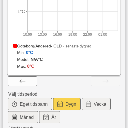
-1°C
10:00
13:00
16:00
19:00
22:00
01:00
Göteborg/Angered- OLD
·
senaste dygnet
0
°C
Min:
N/A
°C
Medel:
0
°C
Max:
Välj tidsperiod
Eget tidspann
Dygn
Vecka
Månad
År