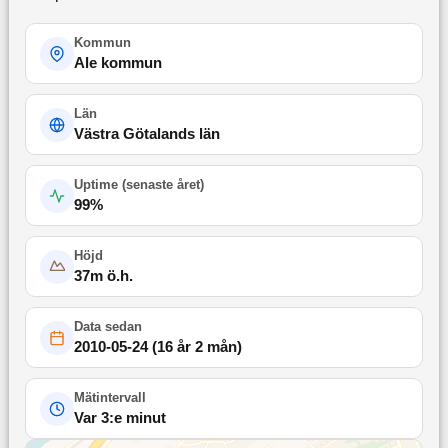
Kommun
Ale kommun
Län
Västra Götalands län
Uptime (
senaste året
)
99
%
Höjd
37
m ö.h.
Data sedan
2010-05-24
(
16 år 2 mån
)
Mätintervall
Var 3:e minut