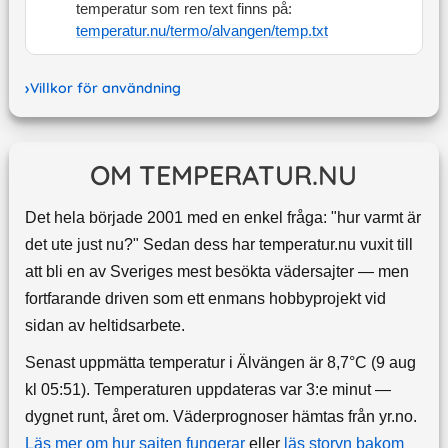
temperatur som ren text finns på:
temperatur.nu/termo/
alvangen
/temp.txt
Villkor för användning
OM TEMPERATUR.NU
Det hela började 2001 med en enkel fråga: "hur varmt är
det ute just nu?" Sedan dess har temperatur.nu vuxit till
att bli en av Sveriges mest besökta vädersajter — men
fortfarande driven som ett enmans hobbyprojekt vid
sidan av heltidsarbete.
Senast uppmätta temperatur i Älvängen är 8,7°C (9 aug
kl 05:51). Temperaturen uppdateras var 3:e minut —
dygnet runt, året om.
Väderprognoser hämtas från yr.no.
Läs mer om hur sajten fungerar
eller
läs storyn bakom