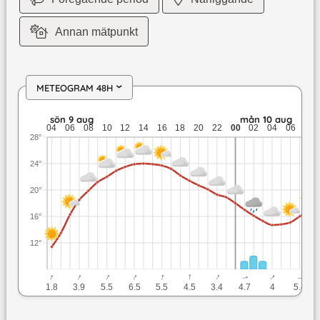
Annan mätpunkt
METEOGRAM 48H
›
sön 9 aug: 24 till 11,4 grader: ingen nederbörd: upp till 6,5 
sön 9 aug
mån 10 aug
04
06
08
10
12
14
16
18
20
22
00
02
04
06
08
28°
24°
20°
16°
12°
↓
↓
↓
↓
↓
↓
↓
↓
↓
↓
1.8
3.9
5.5
6.5
5.5
4.5
3.4
4.7
4
5.4