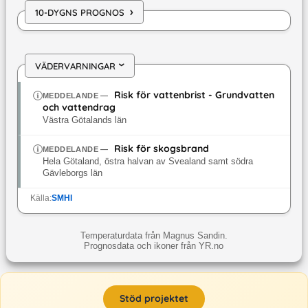
›
10-DYGNS PROGNOS
VÄDERVARNINGAR
›
Risk för vattenbrist - Grundvatten
MEDDELANDE
—
och vattendrag
Västra Götalands län
Risk för skogsbrand
MEDDELANDE
—
Hela Götaland, östra halvan av Svealand samt södra
Gävleborgs län
Källa:
SMHI
Temperaturdata från Magnus Sandin.
Prognosdata och ikoner från YR.no
Stöd projektet