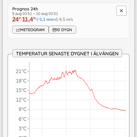
Prognos 24h
9 aug 03:51
–
10 aug 03:51
24
°
11,4
°
↓
/
1,1
mm
6,5
m/s
METEOGRAM
10 DYGN
TEMPERATUR SENASTE DYGNET I ÄLVÄNGEN
21°C
18°C
15°C
12°C
9°C
6°C
3°C