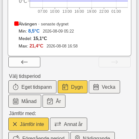
0°C
07:00
10:00
13:00
16:00
19:00
22:00
01:00
Älvängen
·
senaste dygnet
8,5
°C
Min:
2026-08-09 05:22
15,1
°C
Medel:
21,4
°C
Max:
2026-08-08 16:58
Välj tidsperiod
Eget tidspann
Dygn
Vecka
Månad
År
Jämför med:
Jämför inte
Annat år
Föregående period
Närliggande