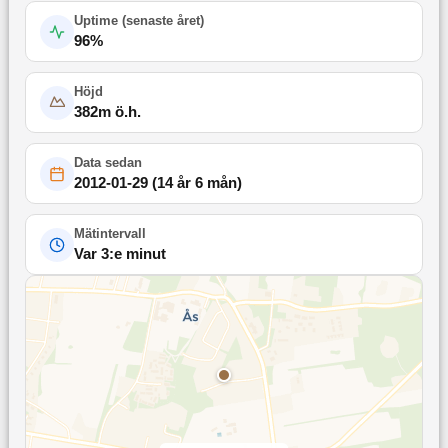
Uptime (
senaste året
)
96
%
Höjd
382
m ö.h.
Data sedan
2012-01-29
(
14 år 6 mån
)
Mätintervall
Var 3:e minut