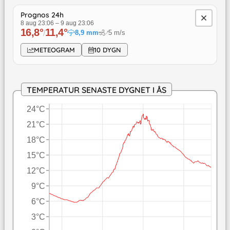
Prognos 24h
8 aug 23:06
–
9 aug 23:06
16,8
°
11,4
°
↓
/
8,9
mm
5
m/s
METEOGRAM
10 DYGN
TEMPERATUR SENASTE DYGNET I ÅS
24°C
21°C
18°C
15°C
12°C
9°C
6°C
3°C