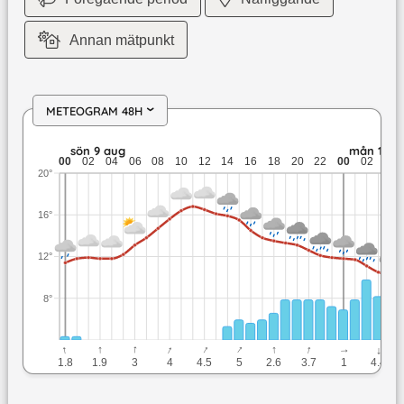
Annan mätpunkt
METEOGRAM 48H
›
sön 9 aug: 16,8 till 11,4 grader: 8,9 mm nederbörd: upp till 
sön 9 aug
mån 10 a
00
02
04
06
08
10
12
14
16
18
20
22
00
02
04
20°
16°
12°
8°
↓
↓
↓
↓
↓
↓
↓
↓
↓
↓
1.8
1.9
3
4
4.5
5
2.6
3.7
1
4.4