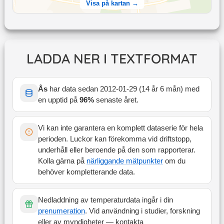
Visa på kartan →
LADDA NER I TEXTFORMAT
Ås
har data sedan
2012-01-29
(
14 år 6 mån
) med
en upptid på
96
%
senaste året
.
Vi kan inte garantera en komplett dataserie för hela
perioden. Luckor kan förekomma vid driftstopp,
underhåll eller beroende på den som rapporterar.
Kolla gärna på
närliggande mätpunkter
om du
behöver kompletterande data.
Nedladdning av temperaturdata ingår i din
prenumeration
. Vid användning i studier, forskning
eller av myndigheter — kontakta