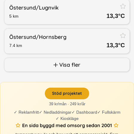
Östersund/​Lugnvik
13,3
°C
5
km
Östersund/​Hornsberg
13,3
°C
7.4
km
Visa fler
Stöd projektet
39 kr/mån · 249 kr/år
✓
Reklamfritt
✓
Nedladdningar
✓
Dashboard
✓
Fullskärm
✓
Kioskläge
En sida byggd med omsorg sedan 2001