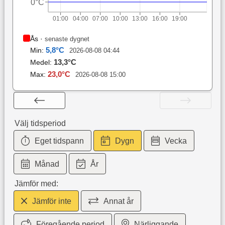
0°C
01:00
04:00
07:00
10:00
13:00
16:00
19:00
Ås
·
senaste dygnet
5,8
°C
Min:
2026-08-08 04:44
13,3
°C
Medel:
23,0
°C
Max:
2026-08-08 15:00
Välj tidsperiod
Eget tidspann
Dygn
Vecka
Månad
År
Jämför med:
Jämför inte
Annat år
Föregående period
Närliggande