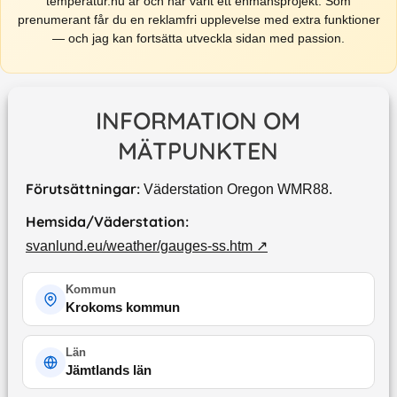
temperatur.nu är och har varit ett enmansprojekt. Som
prenumerant får du en reklamfri upplevelse med extra funktioner
— och jag kan fortsätta utveckla sidan med passion.
INFORMATION OM
MÄTPUNKTEN
Förutsättningar:
Väderstation Oregon WMR88.
Hemsida/Väderstation:
svanlund.eu/weather/gauges-ss.htm
↗
Kommun
Krokoms kommun
Län
Jämtlands län