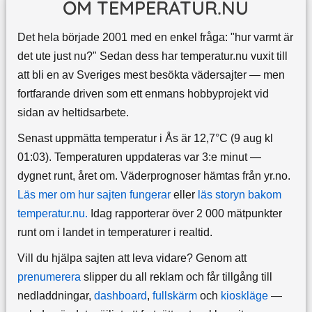
OM TEMPERATUR.NU
Det hela började 2001 med en enkel fråga: "hur varmt är
det ute just nu?" Sedan dess har temperatur.nu vuxit till
att bli en av Sveriges mest besökta vädersajter — men
fortfarande driven som ett enmans hobbyprojekt vid
sidan av heltidsarbete.
Senast uppmätta temperatur i Ås är 12,7°C (9 aug kl
01:03). Temperaturen uppdateras var 3:e minut —
dygnet runt, året om.
Väderprognoser hämtas från yr.no.
Läs mer om hur sajten fungerar
eller
läs storyn bakom
temperatur.nu.
Idag rapporterar över 2 000 mätpunkter
runt om i landet in temperaturer i realtid.
Vill du hjälpa sajten att leva vidare? Genom att
prenumerera
slipper du all reklam och får tillgång till
nedladdningar,
dashboard
,
fullskärm
och
kioskläge
—